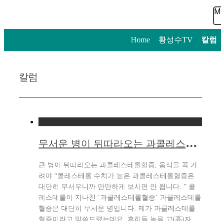
M
Home
>
황성수TV
>
칼럼
칼럼
무
서운 병이 뒤따라오는 과콜레스테롤혈증
큰 병이 뒤따라오는 과콜레스테롤혈증, 음식을 꼭 가
려야 “콜레스테롤 수치가 높은 과콜레스테롤혈증은
대단히 무서우니까 만만하게 보시면 안 됩니다. ” 콜
레스테롤이 지나친 ‘과콜레스테롤혈증’ 과콜레스테롤
혈증은 대단히 무서운 병입니다. 제가 과콜레스테롤
혈증이라고 말씀드렸는데요. 흔히들 높을 고(高)자,