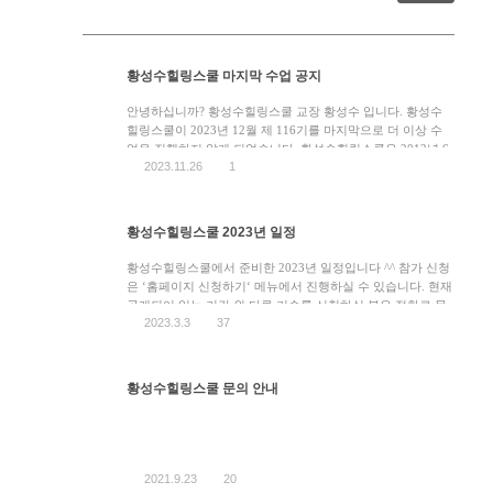
황성수힐링스쿨 마지막 수업 공지
안녕하십니까? 황성수힐링스쿨 교장 황성수 입니다. 황성수
힐링스쿨이 2023년 12월 제 116기를 마지막으로 더 이상 수
업을 진행하지 않게 되었습니다. 황성수힐링스쿨은 2012년 6
2023.11.26
1
월 개교한 이래로 11년 동안 수천명의 만성질환자들이 수업에
참여하였고 교육을 통하여 감동적인 결과를 많이 만들어왔습
니다. 하지만 최근 불경기로 인한 입학신청자 수가 급감하여
학교를 운영할 수 없는 현실을 마주하게 되었고 결국 폐교라
황성수힐링스쿨 2023년 일정
는 어려운 결정을 하게 되었습니다. 수많은 […]
황성수힐링스쿨에서 준비한 2023년 일정입니다 ^^ 참가 신청
은 ‘홈페이지 신청하기‘ 메뉴에서 진행하실 수 있습니다. 현재
공개되어 있는 기간 외 다른 기수를 신청하실 분은 전화로 문
2023.3.3
37
의해주세요. * ‘코로나19 백신 접종 완료자’에 한해 신청이 가
능합니다. 문의전화 (063)433-7626 2023년 힐링스쿨 109기
3/31 – 4/13 힐링스쿨 110기 5/05 – 5/18 힐링스쿨 111기 6/09
– 6/22 힐링스쿨 112기 7/28 […]
황성수힐링스쿨 문의 안내
2021.9.23
20