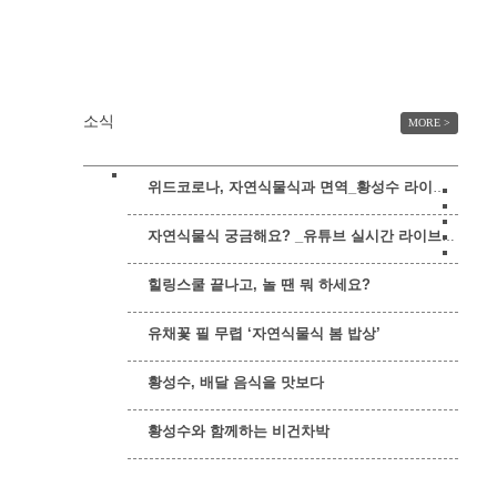
들의 10여 년의 수험생활 뒷바라지
와 1여 년 전 친정아버지께서 돌아
가신 후 허망함과 스트레스를 우울
증과 만성피로, 식곤증, 변비, 과수
면 등으로 고생하던 중 언니의 권유
로 힐링스쿨 108기에 […]
소식
MORE >
위드코로나, 자연식물식과 면역_황성수 라이브방송
자연식물식 궁금해요? _유튜브 실시간 라이브 영상
힐링스쿨 끝나고, 놀 땐 뭐 하세요?
유채꽃 필 무렵 ‘자연식물식 봄 밥상’
황성수, 배달 음식을 맛보다
황성수와 함께하는 비건차박