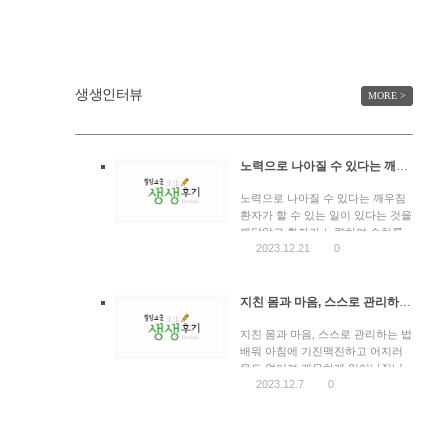
이라고 불러야 한다고 생각합니다.
리만 잘한다고 당뇨병이 치료되는
흔히들 피가 탁하다, 이런 표현을 하
것은 아닙니다. 근데 사람들은 착각
죠. 콜레스테롤은 […]
을 합니다. 워낙 혈당에 비중을 두고
혈당 관리만 잘되면 뭔가 된 것처럼
그런 얘기를 많이 하기 때문이에요.
생생인터뷰
MORE >
전문가들도 그런 […]
노력으로 나아질 수 있다는 깨우침
노력으로 나아질 수 있다는 깨우침
환자가 할 수 있는 일이 있다는 것을
깨달았고 환자가 노력하여 수치를
2023.12.21
0
낮출 수 있다는 것도 알게 되었습니
다. 최정인(가명, 황성수힐링스쿨
108기) 저는 경기도 남양주시에 사
는 최정인입니다. 남편과 살고 있습
지친 몸과 마음, 스스로 관리하는 법 배워
니다. 유방암과 고지혈증, 골밀도 감
소로 치료 중 작년 9월 8일 유방암
지친 몸과 마음, 스스로 관리하는 법
수술을 하고 이어서 항암치료를 받
배워 아침에 기진맥진하고 어지러
았습니다. 이번이 처음이 아니고 두
움도 없어져 개운하게 일어나집니
2023.12.7
0
번째 수술과 항암이었습니다. […]
다. 신영혜(가명, 황성수힐링스쿨
108기) 서울시 서초구에서 온 2남 1
녀를 둔 54세 신영혜입니다. 여러
일을 겪으면서 지친 몸과 마음 자녀