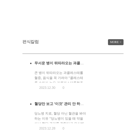
편식칼럼
MORE >
무서운 병이 뒤따라오는 과콜레스테롤혈증
큰 병이 뒤따라오는 과콜레스테롤
혈증, 음식을 꼭 가려야 “콜레스테
롤 수치가 높은 과콜레스테롤혈증
2023.12.30
0
은 대단히 무서우니까 만만하게 보
시면 안 됩니다. ” 콜레스테롤이 지
나친 ‘과콜레스테롤혈증’ 과콜레스
테롤혈증은 대단히 무서운 병입니
혈당만 보고 ‘이것’ 관리 안 하면 심각한 문제
다. 제가 과콜레스테롤혈증이라고
말씀드렸는데요. 흔히들 높을 고
당뇨병 치료, 혈당 아닌 혈관을 봐야
(高)자, 고콜레스테롤혈증이라고 말
하는 이유 “당뇨병이 있을 때 약을
합니다. 그러나 저는 의미를 좀 더
써서 혈당 관리를 잘한다고 안심해
2023.12.28
0
강하게 표현해야 한다고 생각해서
도 된다는 건 절대 아닙니다.” 혈당
지나칠 과(過)자, 과콜레스테롤혈증
수치 관리 잘하면 끝?! 혈당 수치 관