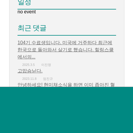
일정
no event
최근 댓글
104기 수료생입니다. 미국에 거주하다 최근에
한국으로 돌아와서 살기로 했습니다. 힐링스쿨
에서의...
2025.3.5
이진명
고맙슴닏다.
2023.11.8
엄진규
안녕하세요! 현미채소식을 하면 이미 좁아진 혈
관도 다시 되돌릴수 있는지 궁금합니다....
2023.10.24
김도경
감사하고 고맙습니다.
2023.10.16
엄진규
감사하고 고맙습니다.
2023.10.16
엄진규