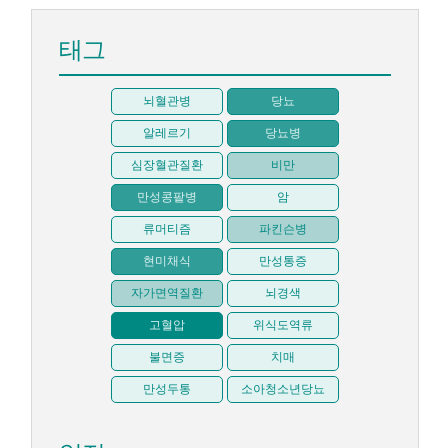
태그
뇌혈관병
당뇨
알레르기
당뇨병
심장혈관질환
비만
만성콩팥병
암
류머티즘
파킨슨병
현미채식
만성통증
자가면역질환
뇌경색
고혈압
위식도역류
불면증
치매
만성두통
소아청소년당뇨