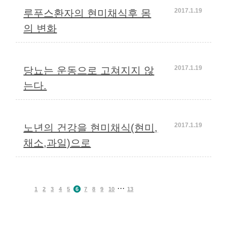
2017.1.19
루푸스환자의 현미채식후 몸
의 변화
2017.1.19
당뇨는 운동으로 고쳐지지 않
는다.
2017.1.19
노년의 건강을 현미채식(현미,
채소,과일)으로
···
이전
1
2
3
4
5
6
7
8
9
10
13
다음