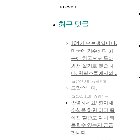
no event
최근 댓글
104기 수료생입니다.
미국에 거주하다 최
근에 한국으로 돌아
와서 살기로 했습니
다. 힐링스쿨에서의...
2025.3.5
이진명
고맙슴닏다.
2023.11.8
엄진규
안녕하세요! 현미채
소식을 하면 이미 좁
아진 혈관도 다시 되
돌릴수 있는지 궁금
합니다....