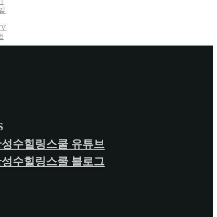
기
길
TV
맵
S