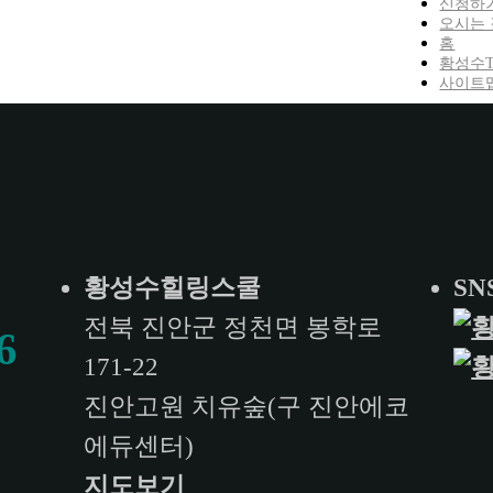
신청하
오시는 
홈
황성수
사이트
황성수힐링스쿨
SN
전북 진안군 정천면 봉학로
6
171-22
진안고원 치유숲(구 진안에코
에듀센터)
지도보기