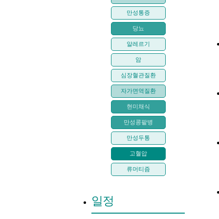
만성통증
당뇨
알레르기
암
심장혈관질환
자가면역질환
현미채식
만성콩팥병
만성두통
고혈압
류머티즘
일정