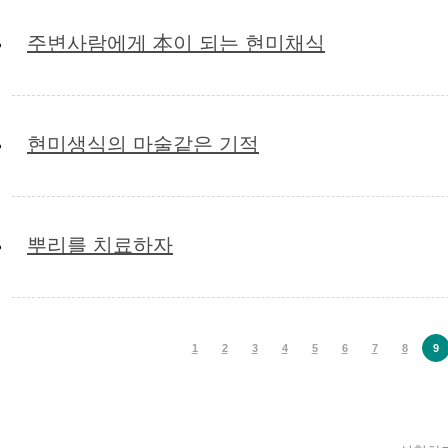
주변사람에게 本이 되는 현미채식
현미생식의 마술같은 기적
뿌리를 치료하자
1
2
3
4
5
6
7
8
9