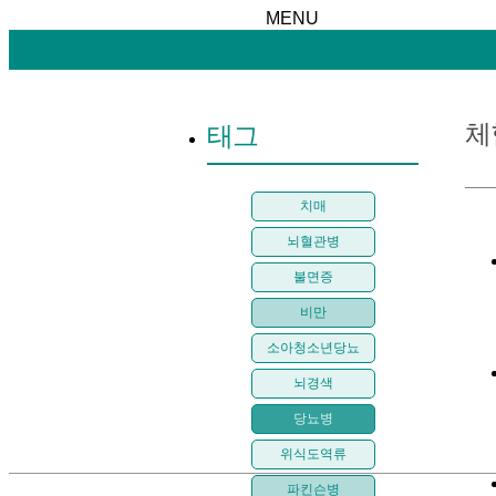
MENU
체
태그
치매
뇌혈관병
불면증
비만
소아청소년당뇨
뇌경색
당뇨병
위식도역류
파킨슨병