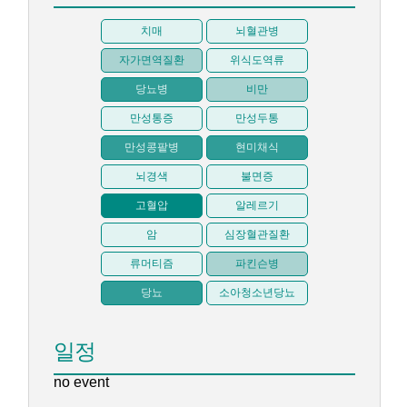
치매
뇌혈관병
자가면역질환
위식도역류
당뇨병
비만
만성통증
만성두통
만성콩팥병
현미채식
뇌경색
불면증
고혈압
알레르기
암
심장혈관질환
류머티즘
파킨슨병
당뇨
소아청소년당뇨
일정
no event