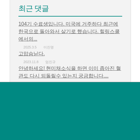
최근 댓글
104기 수료생입니다. 미국에 거주하다 최근에
한국으로 돌아와서 살기로 했습니다. 힐링스쿨
에서의...
2025.3.5
이진명
고맙슴닏다.
2023.11.8
엄진규
안녕하세요! 현미채소식을 하면 이미 좁아진 혈
관도 다시 되돌릴수 있는지 궁금합니다....
2023.10.24
김도경
감사하고 고맙습니다.
2023.10.16
엄진규
감사하고 고맙습니다.
2023.10.16
엄진규