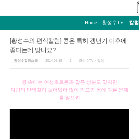
Home
>
황성수TV
>
칼럼
[황성수의 편식칼럼] 콩은 특히 갱년기 이후에
좋다는데 맞나요?
황성수힐링스쿨
2014.09.18
2
황성수TV >
칼럼
콩 속에는 여성호르몬과 같은 성분도 있지만
다량의 단백질이 들어있어 많이 먹으면 몸에 다른 문제
를 일으켜