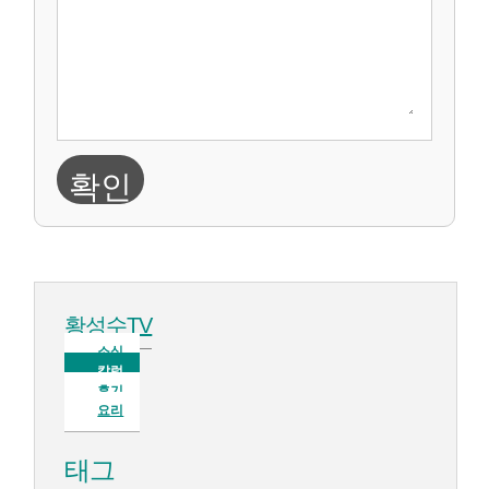
확인
황성수TV
소식
칼럼
후기
요리
태그