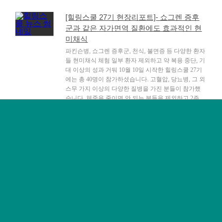
[힐링스쿨 27기 현장리포트]- 쇼그렌 증후
군과 같은 자가면역 질환에도 효과적인 현
미채식
파킨슨병, 쇼그렌 증후군, 천식, 불면증 등 다양한 환자
들 현미채식 체험 일부 환자 제외하고 약 복용 중단, 기
대 이상의 성과 거둬 10월 10일 시작한 힐링스쿨 27기
에는 총 40명이 참가하셨습니다. 고혈압, 당뇨병, 그 외
스무 가지 이상의 다양한 질병을 가진 분들이 참가했
습니다. 체중을 줄이면 안 되는 분들을 제외하고 2주
정도의 기간 동안 평균 5.24kg을 […]
2014.10.28
reply: 0