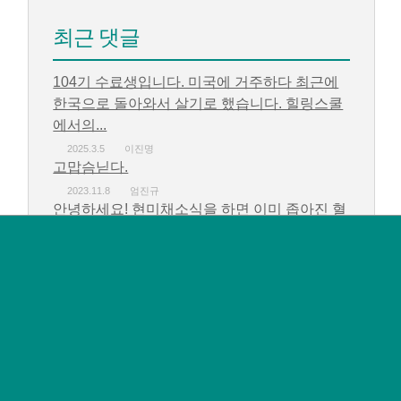
최근 댓글
104기 수료생입니다. 미국에 거주하다 최근에
한국으로 돌아와서 살기로 했습니다. 힐링스쿨
에서의...
2025.3.5
이진명
고맙슴닏다.
2023.11.8
엄진규
안녕하세요! 현미채소식을 하면 이미 좁아진 혈
관도 다시 되돌릴수 있는지 궁금합니다....
2023.10.24
김도경
감사하고 고맙습니다.
2023.10.16
엄진규
감사하고 고맙습니다.
2023.10.16
엄진규