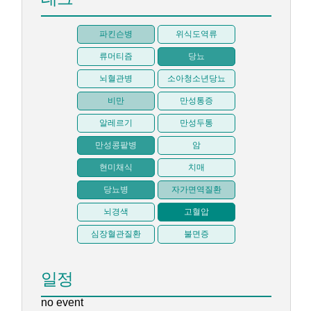
파킨슨병
위식도역류
류머티즘
당뇨
뇌혈관병
소아청소년당뇨
비만
만성통증
알레르기
만성두통
만성콩팥병
암
현미채식
치매
당뇨병
자가면역질환
뇌경색
고혈압
심장혈관질환
불면증
일정
no event