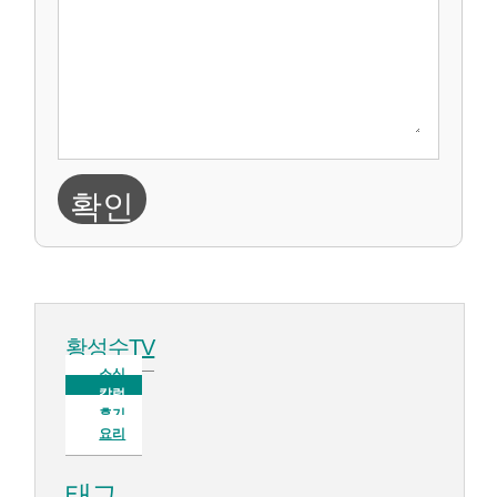
확인
황성수TV
소식
칼럼
후기
요리
태그