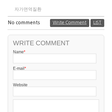
자가면역질환
No comments
Write Comment
LIST
WRITE COMMENT
Name
*
E-mail
*
Website