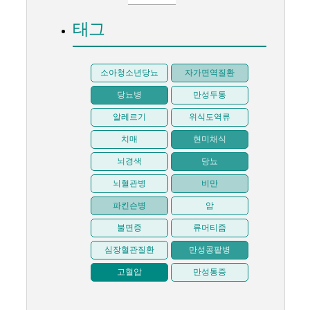
태그
소아청소년당뇨
자가면역질환
당뇨병
만성두통
알레르기
위식도역류
치매
현미채식
뇌경색
당뇨
뇌혈관병
비만
파킨슨병
암
불면증
류머티즘
심장혈관질환
만성콩팥병
고혈압
만성통증