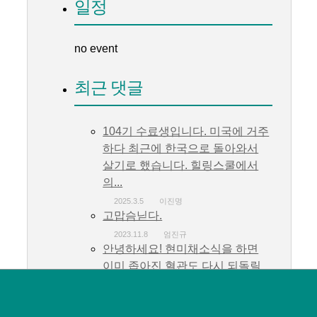
일정
no event
최근 댓글
104기 수료생입니다. 미국에 거주
하다 최근에 한국으로 돌아와서
살기로 했습니다. 힐링스쿨에서
의...
2025.3.5
이진명
고맙슴닏다.
2023.11.8
엄진규
안녕하세요! 현미채소식을 하면
이미 좁아진 혈관도 다시 되돌릴
수 있는지 궁금합니다....
2023.10.24
김도경
감사하고 고맙습니다.