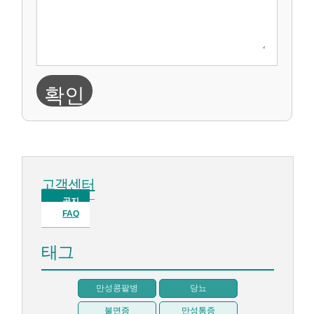
확인
고객센터
공지
FAQ
태그
만성콩팥병
당뇨
불면증
만성통증