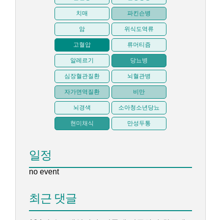
치매
파킨슨병
암
위식도역류
고혈압
류머티즘
알레르기
당뇨병
심장혈관질환
뇌혈관병
자가면역질환
비만
뇌경색
소아청소년당뇨
현미채식
만성두통
일정
no event
최근 댓글