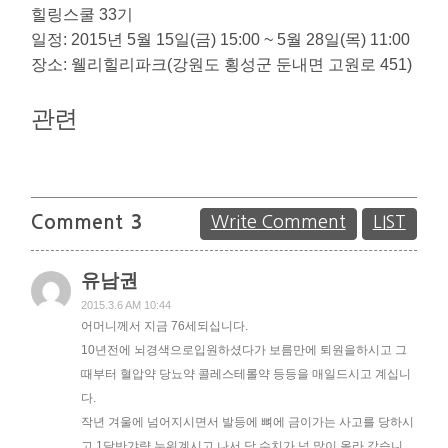
힐링스쿨 33기
일정: 2015년 5월 15일(금) 15:00 ~ 5월 28일(목) 11:00
장소: 웰리힐리파크(강원도 횡성군 둔내면 고원로 451)
관련
Comment
3
Write Comment
LIST
유남권
2015.3.6 AM 10:44
어머니께서 지금 76세되십니다.
10년전에 뇌경색으로입원하셨다가 보름만에 퇴원을하시고 그
때부터 혈압약 당뇨약 콜레스테롤약 등등을 매일드시고 계십니
다.
작년 겨울에 넘어지시면서 발등에 뼈에 금이가는 사고를 당하시
고 1달반갸량 누워계시고 나서 당 수치가 넘 많이 올라 갔습니