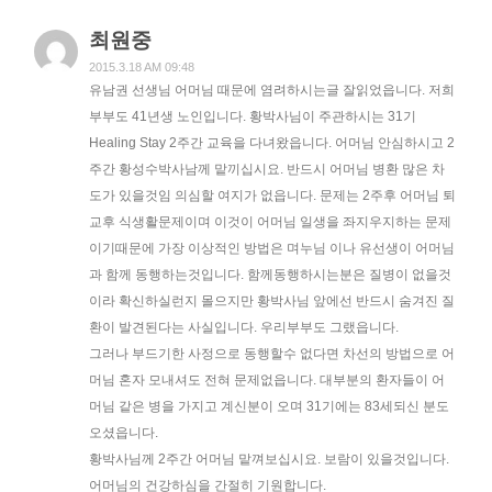
최원중
2015.3.18 AM 09:48
유남권 선생님 어머님 때문에 염려하시는글 잘읽었읍니다. 저희
부부도 41년생 노인입니다. 황박사님이 주관하시는 31기
Healing Stay 2주간 교육을 다녀왔읍니다. 어머님 안심하시고 2
주간 황성수박사남께 맡끼십시요. 반드시 어머님 병환 많은 차
도가 있을것임 의심할 여지가 없읍니다. 문제는 2주후 어머님 퇴
교후 식생활문제이며 이것이 어머님 일생을 좌지우지하는 문제
이기때문에 가장 이상적인 방법은 며누님 이나 유선생이 어머님
과 함께 동행하는것입니다. 함께동행하시는분은 질병이 없을것
이라 확신하실런지 몰으지만 황박사님 앞에선 반드시 숨겨진 질
환이 발견된다는 사실입니다. 우리부부도 그랬읍니다.
그러나 부드기한 사정으로 동행할수 없다면 차선의 방법으로 어
머님 혼자 모내셔도 전혀 문제없읍니다. 대부분의 환자들이 어
머님 같은 병을 가지고 계신분이 오며 31기에는 83세되신 분도
오셨읍니다.
황박사님께 2주간 어머님 맡껴보십시요. 보람이 있을것입니다.
어머님의 건강하심을 간절히 기원합니다.