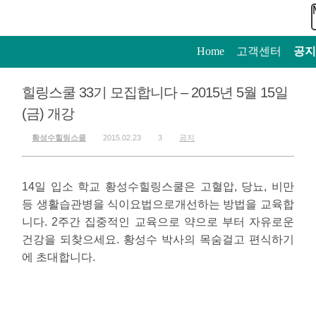
Home
>
고객센터
>
공지
힐링스쿨 33기 모집합니다 – 2015년 5월 15일
(금) 개강
황성수힐링스쿨
2015.02.23
3
공지
14일 입소 학교 황성수힐링스쿨은 고혈압, 당뇨, 비만
등 생활습관병을 식이요법으로개선하는 방법을 교육합
니다. 2주간 집중적인 교육으로 약으로 부터 자유로운
건강을 되찾으세요. 황성수 박사의 목숨걸고 편식하기
에 초대합니다.