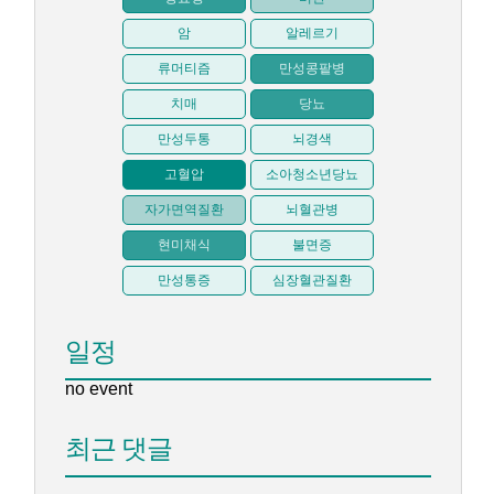
암
알레르기
류머티즘
만성콩팥병
치매
당뇨
만성두통
뇌경색
고혈압
소아청소년당뇨
자가면역질환
뇌혈관병
현미채식
불면증
만성통증
심장혈관질환
일정
no event
최근 댓글