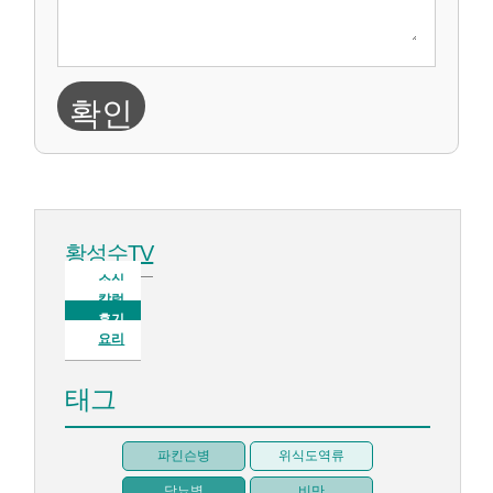
확인
황성수TV
소식
칼럼
후기
요리
태그
파킨슨병
위식도역류
당뇨병
비만