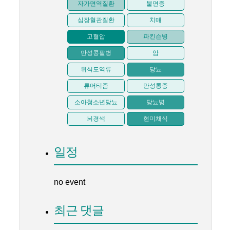
자가면역질환
불면증
심장혈관질환
치매
고혈압
파킨슨병
만성콩팥병
암
위식도역류
당뇨
류머티즘
만성통증
소아청소년당뇨
당뇨병
뇌경색
현미채식
일정
no event
최근 댓글