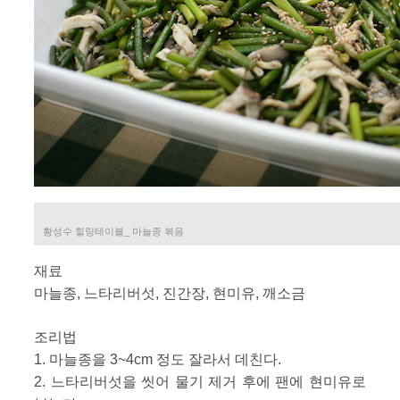
황성수 힐링테이블_ 마늘종 볶음
재료
마늘종, 느타리버섯, 진간장, 현미유, 깨소금
조리법
1. 마늘종을 3~4cm 정도 잘라서 데친다.
2. 느타리버섯을 씻어 물기 제거 후에 팬에 현미유로