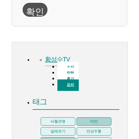
확인
황성수TV
소식
칼럼
후기
요리
태그
뇌혈관병
비만
알레르기
만성두통