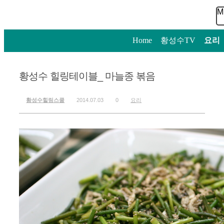
M
Home
>
황성수TV
>
요리
황성수 힐링테이블_ 마늘종 볶음
황성수힐링스쿨
2014.07.03
0
요리