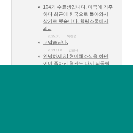
104기 수료생입니다. 미국에 거주
하다 최근에 한국으로 돌아와서
살기로 했습니다. 힐링스쿨에서
의...
2025.3.5
이진명
고맙슴닏다.
2023.11.8
엄진규
안녕하세요! 현미채소식을 하면
이미 좁아진 혈관도 다시 되돌릴
수 있는지 궁금합니다....
2023.10.24
김도경
감사하고 고맙습니다.
2023.10.16
엄진규
감사하고 고맙습니다.
2023.10.16
엄진규