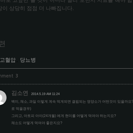
. 바로 코앞만 볼 것이 아니라 멀리 보면서 치료를 해야 
장이 상당히 점점 더 나빠집니다.
련
고혈압
,
당뇨병
mment
3
김소연
2014.5.19 AM 11:24
백미, 채소, 과일 이렇게 계속 먹게되면 결핍되는 영양소가 어떤것이 있을까요
로 먹을경우)
그리고, 아토피 아이(24개월) 에게 현미를 어떻게 먹여야 하는지요?
채소도 어떻게 먹여야 좋은지요?