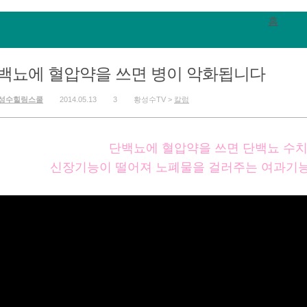
홈
백뇨에 혈압약을 쓰면 병이 악화됩니다
성수힐링스쿨
2014.05.13
3
황성수TV >
칼럼
단백뇨에 혈압약을 쓰면 단백뇨 수
신장기능이 떨어져 노폐물을 걸러주는 여과기능