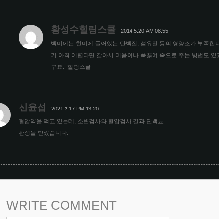
황성수힐링스쿨
2014.5.20 AM 08:55
백미에는 현미에 들어있는 단백질, 섬유질 등의 영양소가 부족합니
기 아직 어렵다면 갈아서 미음이나 푹끓여 죽으로 주는 방법도 있겠
구요. -힐링스쿨
신윤섭
2021.2.17 PM 13:20
혈압약을 먹고 있는데, 소변검사와 혈압검사 결과 단백뇨
판정을 받았습니다.
WRITE COMMENT