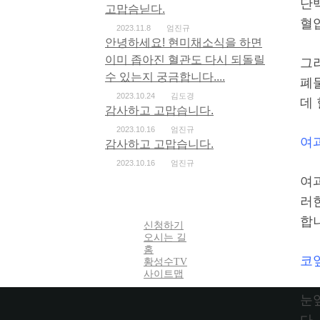
단
고맙슴닏다.
혈
2023.11.8
엄진규
안녕하세요! 현미채소식을 하면
이미 좁아진 혈관도 다시 되돌릴
그
수 있는지 궁금합니다....
폐
2023.10.24
김도경
데
감사하고 고맙습니다.
2023.10.16
엄진규
여
감사하고 고맙습니다.
2023.10.16
엄진규
여
러
합
신청하기
오시는 길
홈
코
황성수TV
사이트맵
눈