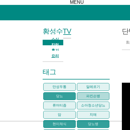
MENU
황성수TV
단
소식
황
칼럼
후기
요리
태그
만성두통
알레르기
당뇨
파킨슨병
류머티즘
소아청소년당뇨
암
치매
현미채식
당뇨병