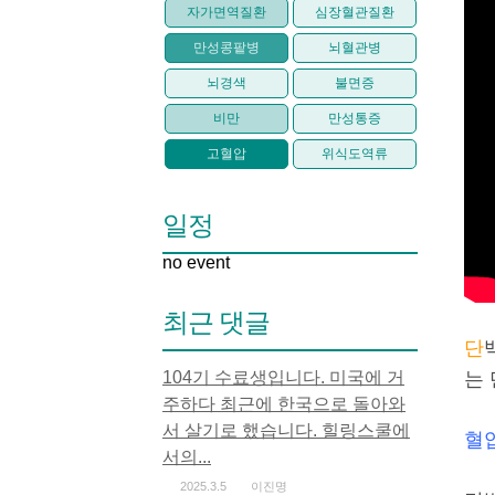
자가면역질환
심장혈관질환
만성콩팥병
뇌혈관병
뇌경색
불면증
비만
만성통증
고혈압
위식도역류
일정
no event
최근 댓글
단
104기 수료생입니다. 미국에 거
는
주하다 최근에 한국으로 돌아와
서 살기로 했습니다. 힐링스쿨에
혈
서의...
2025.3.5
이진명