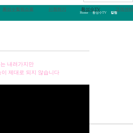
황성수힐링스쿨
신청하기
황성수TV
고객센터
Home
>
황성수TV
>
칼럼
치는 내려가지만
이 제대로 되지 않습니다