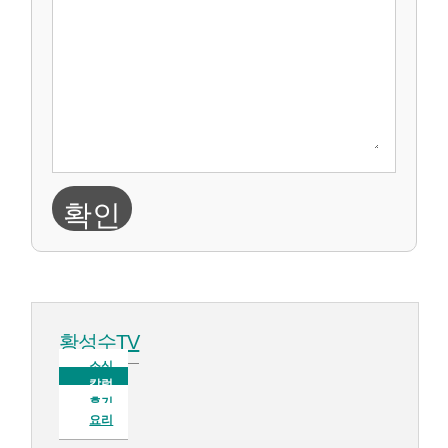
확인
황성수TV
소식
칼럼
후기
요리