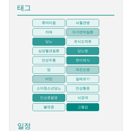
태그
류머티즘
뇌혈관병
치매
자가면역질환
당뇨
위식도역류
심장혈관질환
당뇨병
만성두통
현미채식
암
파킨슨병
비만
알레르기
소아청소년당뇨
만성통증
만성콩팥병
뇌경색
불면증
고혈압
일정