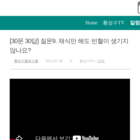
Home
>
황성수TV
>
칼럼
[30문 30답] 질문9. 채식만 해도 빈혈이 생기지
않나요?
황성수힐링스쿨
2012.07.28
0
황성수TV >
칼럼