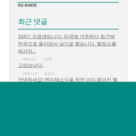
no event
최근 댓글
104기 수료생입니다. 미국에 거주하다 최근에
한국으로 돌아와서 살기로 했습니다. 힐링스쿨
에서의...
2025.3.5
이진명
고맙슴닏다.
2023.11.8
엄진규
안녕하세요! 현미채소식을 하면 이미 좁아진 혈
관도 다시 되돌릴수 있는지 궁금합니다....
2023.10.24
김도경
감사하고 고맙습니다.
2023.10.16
엄진규
감사하고 고맙습니다.
2023.10.16
엄진규