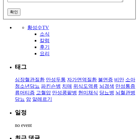
확인
황성수TV
소식
칼럼
후기
요리
태그
심장혈관질환
만성두통
자가면역질환
불면증
비만
소아
청소년당뇨
파킨슨병
치매
위식도역류
뇌경색
만성통증
류머티즘
고혈압
만성콩팥병
현미채식
당뇨병
뇌혈관병
당뇨
암
알레르기
일정
no event
최근 댓글