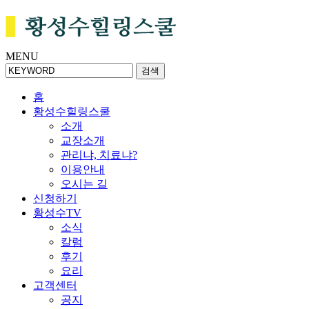
MENU
검색
홈
황성수힐링스쿨
소개
교장소개
관리냐, 치료냐?
이용안내
오시는 길
신청하기
황성수TV
소식
칼럼
후기
요리
고객센터
공지