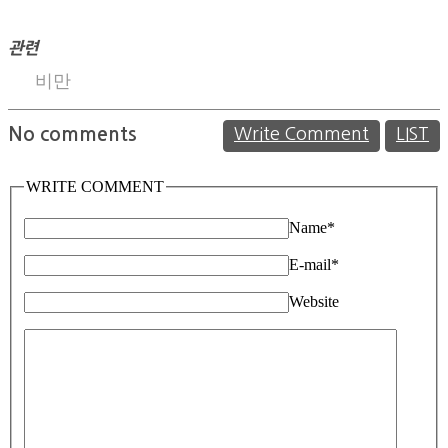
관련
비만
No comments
Write Comment
LIST
WRITE COMMENT
Name
*
E-mail
*
Website