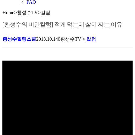
FAQ
Home
>
황성수TV
>
칼럼
[황성수의 비만칼럼] 적게 먹는데 살이 찌는 이유
황성수힐링스쿨
2013.10.14
0
황성수TV >
칼럼