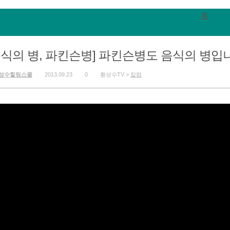
홈
음식의 병, 파킨슨병] 파킨슨병도 음식의 병입
성수힐링스쿨
2013.09.23
0
황성수TV >
칼럼