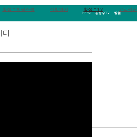
황성수힐링스쿨
신청하기
황성수TV
고객센터
Home
>
황성수TV
>
칼럼
니다