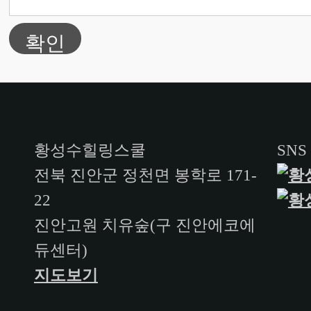
확인
황성수힐링스쿨
SNS
전북 진안군 정천면 봉학로 171-
22
진안고원 치유숲(구 진안에코에
듀센터)
지도보기