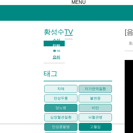
MENU
황성수TV
[
소식
황
칼럼
후기
요리
태그
치매
자가면역질환
만성두통
불면증
당뇨병
비만
심장혈관질환
뇌혈관병
만성콩팥병
고혈압