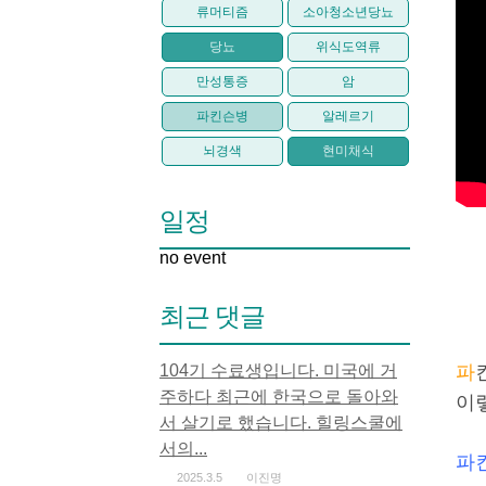
류머티즘
소아청소년당뇨
당뇨
위식도역류
만성통증
암
파킨슨병
알레르기
뇌경색
현미채식
일정
no event
최근 댓글
104기 수료생입니다. 미국에 거
파
주하다 최근에 한국으로 돌아와
이
서 살기로 했습니다. 힐링스쿨에
서의...
파
2025.3.5
이진명