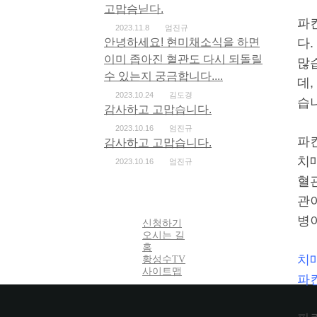
고맙슴닏다.
파
2023.11.8
엄진규
안녕하세요! 현미채소식을 하면
다
이미 좁아진 혈관도 다시 되돌릴
많
수 있는지 궁금합니다....
데
2023.10.24
김도경
습
감사하고 고맙습니다.
2023.10.16
엄진규
파
감사하고 고맙습니다.
치
2023.10.16
엄진규
혈
관
병
신청하기
오시는 길
홈
치
황성수TV
사이트맵
파