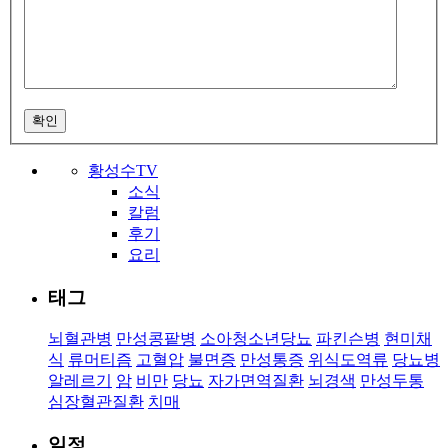
확인
황성수TV
소식
칼럼
후기
요리
태그
뇌혈관병
만성콩팥병
소아청소년당뇨
파킨슨병
현미채
식
류머티즘
고혈압
불면증
만성통증
위식도역류
당뇨병
알레르기
암
비만
당뇨
자가면역질환
뇌경색
만성두통
심장혈관질환
치매
일정