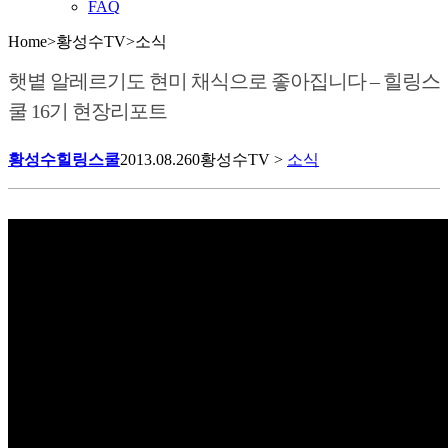
FAQ
Home
>
황성수TV
>
소식
햇볕 알레르기도 현미 채식으로 좋아집니다 – 힐링스
쿨 16기 현장리포트
황성수힐링스쿨
2013.08.26
0
황성수TV >
소식