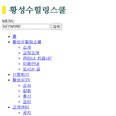
MENU
검색
홈
황성수힐링스쿨
소개
교장소개
관리냐, 치료냐?
이용안내
오시는 길
신청하기
황성수TV
소식
칼럼
후기
요리
고객센터
공지