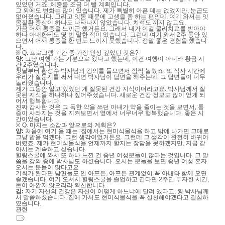
있었던 거죠. 체중을 조금 더 뺄 계획입니다.
그 외에도 변화는 많이 있습니다. 제가 특별히 아픈 데는 없었지만, 눈곱도
없어졌습니다. 그리고 잇몸 때문에 고생을 좀 하는 편인데, 여기 와서는 잇
몸질환 증상이 하나도 나타나지 않았습니다. 치석도 끼지 않고요.
가끔 어깨 통증을 느끼곤 했거든요. 그래서 내가 이걸 물리치료를 받아야
하나 아내한테도 몇 번 말한 적이 있습니다. 그런데 여기 와서 2주 동안 있
으면서 어깨 통증을 한 번도 느끼지 못했습니다. 정말 좋은 경험을 했습니
다.
※ Q. 프로그램 기간 중 가장 인상 깊었던 것은?
양:
그냥 여행 가는 기분으로 왔다고 했는데, 이건 여행이 아니라 황금 시
간 2주였습니다.
첫날부터 황성수 박사님의 강의를 들으면서 깜짝 놀랐죠. 또 식사 시간에
우리가 질문지를 써서 내면 박사님이 답변을 해주는데, 그 답변들이 너무
놀라웠습니다.
제가 그동안 알고 있었던 게 잘못된 건강 지식이더라고요. 박사님께서 잘
못된 지식을 하나하나 짚어주셨습니다. 새로운 건강 정보도 많이 얻게 되
어서 행복합니다.
진짜 감사한 것은 그 독한 약을 쓰던 아내가 약을 줄이는 것을 보면서, 통
증이 사라지는 것을 지켜보면서 옆에서 너무너무 행복했습니다. 좋은 시
간이었습니다.
※ Q. 마치는 소감과 앞으로의 계획은?
양:
처음에 여기 올 때는 ‘집에서는 현미식물식을 하고 밖에 나가면 그대로
그냥 밥을 먹겠다.’ 그런 생각이었거든요. 그런데 그 생각이 완전히 바뀌어
버렸죠. 제가 현미식물식을 언제까지 할지는 장담을 못하겠지만, 지금 같
아서는 계속하고 싶습니다.
힐링스쿨에 와서 또 하나 느낀 건 중년 여성분들이 많다는 것입니다. 그 말
씀을 강의 중에 박사님도 하셨습니다. 오시는 분들을 보면 중년 여성 혼자
오시는 분들이 많다고요.
기회가 된다면 남편들도 안 아프든, 아프든 관계없이 꼭 아내와 함께 오면
좋겠습니다. 여기 오셔서 힐링스쿨을 졸업하고 간다면 2주간 투자한 시간,
돈이 아깝지 않으리라 확신합니다.
김:
자기 자신의 건강은 자신이 어떻게 하느냐에 달려 있다고, 황 박사님께
서 말씀하셨습니다. 집에 가서도 현미식물식을 꼭 실천해야겠다고 결심하
였습니다.
관련