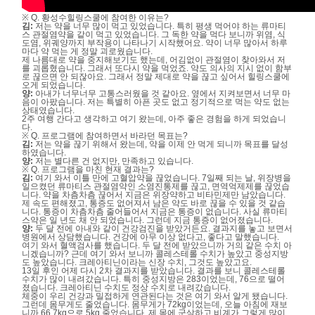
※ Q. 황성수힐링스쿨에 참여한 이유는?
김:
저는 약을 너무 많이 먹고 있었습니다. 특히 평생 먹어야 하는 류마티
스 관절염약을 같이 먹고 있었습니다. 그 독한 약을 먹다 보니까 위염, 식
도염, 위궤양까지 부작용이 나타나기 시작했어요. 약이 너무 많아서 하루
마다 약 먹는 게 정말 괴로웠습니다.
제 나름대로 약을 중지해보기도 했는데, 어김없이 관절염이 찾아와서 저
를 괴롭혔습니다. 그래서 또다시 약을 먹었죠. 약도 의사의 지시 없이 함부
로 끊으면 안 되잖아요. 그래서 정말 제대로 약을 끊고 싶어서 힐링스쿨에
오게 되었습니다.
양:
아내가 너무너무 고통스러웠을 것 같아요. 옆에서 지켜보면서 너무 마
음이 아팠습니다. 저는 특별히 아픈 곳도 없고 정기적으로 먹는 약도 없는
상태였습니다.
2주 여행 간다고 생각하고 여기 왔는데, 아주 좋은 경험을 하게 되었습니
다.
※ Q. 프로그램에 참여하면서 바라던 목표는?
김:
저는 약을 끊기 위해서 왔는데, 약을 이제 안 먹게 되니까 목표를 달성
하였습니다.
양:
저는 별다른 건 없지만, 만족하고 있습니다.
※ Q. 프로그램을 마친 현재 결과는?
김:
여기 와서 이틀 만에 고혈압약을 끊었습니다. 7일째 되는 날, 위장병을
일으켰던 류마티스 관절염약인 소염진통제를 끊고, 면역억제제를 끊었습
니다. 약을 차츰차츰 끊어서 지금은 위장약하고 비타민제만 남았습니다.
제 속도 편해졌고, 통증도 없어져서 남은 약도 바로 끊을 수 있을 것 같습
니다. 통증이 차츰차츰 줄어들어서 지금은 통증이 없습니다. 사실 류마티
스약은 일 년도 채 안 되었습니다. 그런데 지금 통증이 없어졌습니다.
양:
두 달 전에 아내와 같이 건강검진을 받았거든요. 결과지를 놓고 보면서
병원에서 상담했습니다. 건강에 아무 이상 없다고, 좋다고 말했습니다.
여기 와서 혈액검사를 했습니다. 두 달 전에 받았으니까 거의 같은 수치 아
니겠습니까? 근데 여기 와서 보니까 콜레스테롤 수치가 높았고 중성지방
도 높았습니다. 크레아티닌이라는 신장 수치, 그것도 높았고요.
13일 후인 어제 다시 2차 결과지를 받았습니다. 결과를 보니 콜레스테롤
수치가 많이 내려갔습니다. 특히 중성지방은 283이었는데, 76으로 떨어
졌습니다. 크레아티닌 수치도 정상 수치로 내려갔습니다.
체중이 우리 건강과 밀접하게 연관된다는 것은 여기 와서 알게 됐습니다.
그런데 몸무게도 줄었습니다. 몸무게가 72kg이었는데, 오늘 아침에 재보
니까 66.7kg으로 5kg 줄었습니다. 제 몸에 군살하고 비계가 그렇게 많이