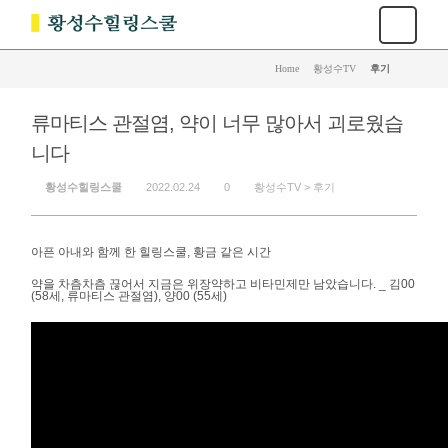
Home
>
황성수TV
>
후기
류마티스 관절염, 약이 너무 많아서 괴로웠습
니다
황성수힐링스쿨
2022.02.24
0
황성수TV >
후기
아픈 아내와 함께 한 힐링스쿨, 황금 같은 시간
약을 차츰차츰 끊어서 지금은 위장약하고 비타민제만 남았습니다. _ 김00
(58세, 류마티스 관절염), 양00 (55세)