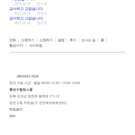
2023.10.24
김도경
감사하고 고맙습니다.
2023.10.16
엄진규
감사하고 고맙습니다.
2023.10.16
엄진규
전화
신청하기
신청하기
칼럼
후기
오시는 길
홈
황성수TV
사이트맵
(063)433-7626
문의 가능 시간 : 평일 09:00~12:00 / 13:00~18:00
황성수힐링스쿨
전북 진안군 정천면 봉학로 171-22
진안고원 치유숲(구 진안에코에듀센터)
지도보기
SNS