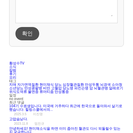
확인
황성수TV
소식
칼럼
후기
요리
태그
치매
자가면역질환
현미채식
당뇨
심장혈관질환
만성두통
뇌경색
소아청
소년당뇨
만성콩팥병
비만
고혈압
당뇨병
파킨슨병
암
뇌혈관병
알레르기
위식도역류
불면증
류머티즘
만성통증
일정
no event
최근 댓글
104기 수료생입니다. 미국에 거주하다 최근에 한국으로 돌아와서 살기로
했습니다. 힐링스쿨에서의...
2025.3.5
이진명
고맙슴닏다.
2023.11.8
엄진규
안녕하세요! 현미채소식을 하면 이미 좁아진 혈관도 다시 되돌릴수 있는
지 궁금합니다....