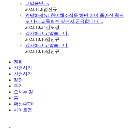
고맙슴닏다.
2023.11.8
엄진규
안녕하세요! 현미채소식을 하면 이미 좁아진 혈관
도 다시 되돌릴수 있는지 궁금합니다....
2023.10.24
김도경
감사하고 고맙습니다.
2023.10.16
엄진규
감사하고 고맙습니다.
2023.10.16
엄진규
전화
신청하기
신청하기
칼럼
후기
오시는 길
홈
황성수TV
사이트맵