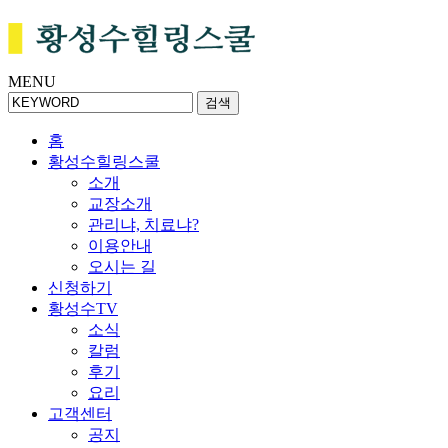
MENU
검색
홈
황성수힐링스쿨
소개
교장소개
관리냐, 치료냐?
이용안내
오시는 길
신청하기
황성수TV
소식
칼럼
후기
요리
고객센터
공지