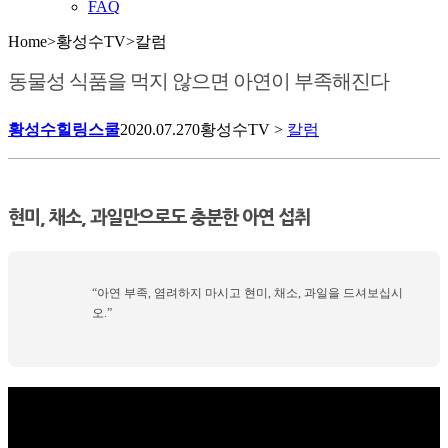
FAQ
Home
>
황성수TV
>
칼럼
동물성 식품을 먹지 않으면 아연이 부족해진다
황성수힐링스쿨
2020.07.27
0
황성수TV >
칼럼
현미, 채소, 과일만으로도 충분한 아연 섭취
“아연 부족, 염려하지 마시고 현미, 채소, 과일을 드셔보십시
오.”