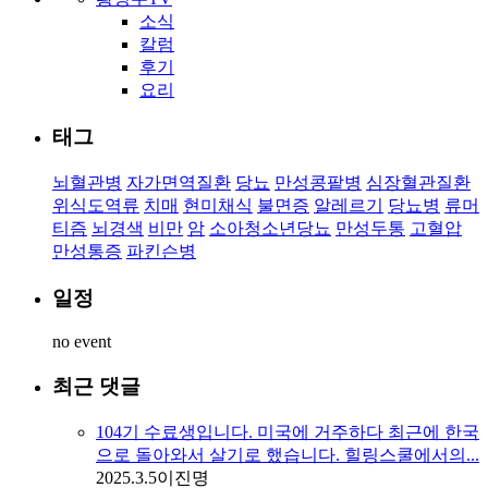
소식
칼럼
후기
요리
태그
뇌혈관병
자가면역질환
당뇨
만성콩팥병
심장혈관질환
위식도역류
치매
현미채식
불면증
알레르기
당뇨병
류머
티즘
뇌경색
비만
암
소아청소년당뇨
만성두통
고혈압
만성통증
파킨슨병
일정
no event
최근 댓글
104기 수료생입니다. 미국에 거주하다 최근에 한국
으로 돌아와서 살기로 했습니다. 힐링스쿨에서의...
2025.3.5
이진명