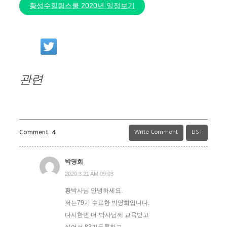
황성수힐링스쿨 2020년 일정보기
관련
Comment
4
Write Comment
LIST
박명희
2020.3.21 AM 09:03
황박사님 안녕하세요.
저는79기 수료한 박명희입니다.
다시한번 더-박사님께 교육받고
싶어서 83기등록하고