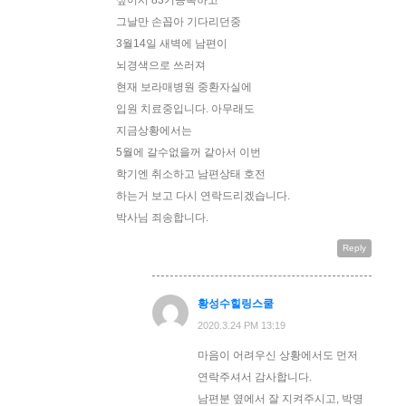
그날만 손꼽아 기다리던중
3월14일 새벽에 남편이
뇌경색으로 쓰러져
현재 보라매병원 중환자실에
입원 치료중입니다. 아무래도
지금상황에서는
5월에 갈수없을꺼 같아서 이번
학기엔 취소하고 남편상태 호전
하는거 보고 다시 연락드리겠습니다.
박사님 죄송합니다.
Reply
황성수힐링스쿨
2020.3.24 PM 13:19
마음이 어려우신 상황에서도 먼저
연락주셔서 감사합니다.
남편분 옆에서 잘 지켜주시고, 박명