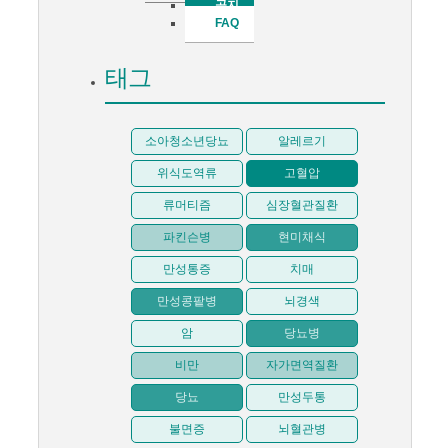
공지
FAQ
태그
소아청소년당뇨
알레르기
위식도역류
고혈압
류머티즘
심장혈관질환
파킨슨병
현미채식
만성통증
치매
만성콩팥병
뇌경색
암
당뇨병
비만
자가면역질환
당뇨
만성두통
불면증
뇌혈관병