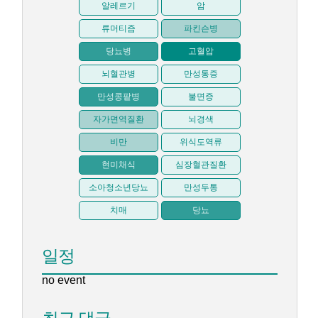
알레르기
암
류머티즘
파킨슨병
당뇨병
고혈압
뇌혈관병
만성통증
만성콩팥병
불면증
자가면역질환
뇌경색
비만
위식도역류
현미채식
심장혈관질환
소아청소년당뇨
만성두통
치매
당뇨
일정
no event