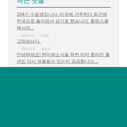
최근 댓글
104기 수료생입니다. 미국에 거주하다 최근에
한국으로 돌아와서 살기로 했습니다. 힐링스쿨
에서의...
2025.3.5
이진명
고맙슴닏다.
2023.11.8
엄진규
안녕하세요! 현미채소식을 하면 이미 좁아진 혈
관도 다시 되돌릴수 있는지 궁금합니다....
2023.10.24
김도경
감사하고 고맙습니다.
2023.10.16
엄진규
감사하고 고맙습니다.
2023.10.16
엄진규