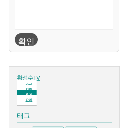
확인
황성수TV
소식
칼럼
후기
요리
태그