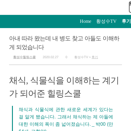
Home
>
황성수TV
>
후기
아내 따라 왔는데 내 병도 찾고 아들도 이해하
게 되었습니다
황성수힐링스쿨
2020.02.27
0
황성수TV >
후기
채식, 식물식을 이해하는 계기
가 되어준 힐링스쿨
채식과 식물식에 관한 새로운 세계가 있다는
걸 알게 됐습니다. 그래서 채식하는 제 아들에
대한 이해의 폭이 좀 넓어졌습니다. _ 박00 (만