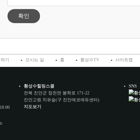
확인
청하기
오시는 길
홈
황성수TV
사이트맵
황성수힐링스쿨
SNS
전북 진안군 정천면 봉학로 171-22
진안고원 치유숲(구 진안에코에듀센터)
지도보기
18:00
ED