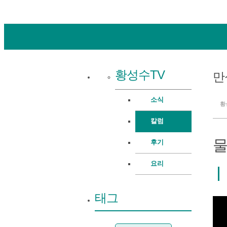
황성수TV
만
소식
황
칼럼
물
후기
요리
태그