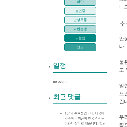
비만
나
불면증
만성두통
소
파킨슨병
만
고혈압
다
당뇨
물
일정
고 
no event
일
으
최근 댓글
런
104기 수료생입니다. 미국에
우
거주하다 최근에 한국으로 돌
아와서 살기로 했습니다. 힐링
필