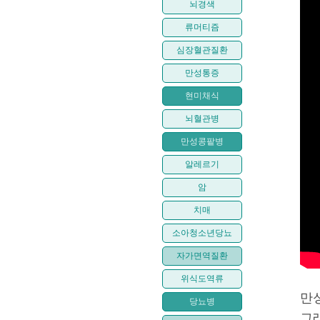
뇌경색
류머티즘
심장혈관질환
만성통증
현미채식
뇌혈관병
만성콩팥병
알레르기
암
치매
소아청소년당뇨
자가면역질환
위식도역류
만
당뇨병
그