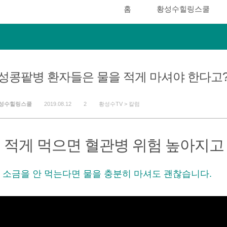
홈
황성수힐링스쿨
성콩팥병 환자들은 물을 적게 마셔야 한다고
성수힐링스쿨
2019.08.12
2
황성수TV >
칼럼
 적게 먹으면 혈관병 위험 높아지고
소금을 안 먹는다면 물을 충분히 마셔도 괜찮습니다.