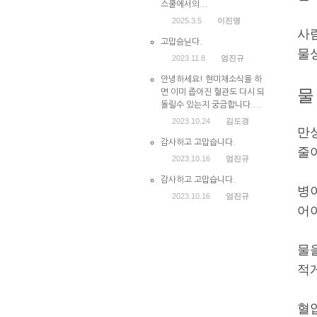
스쿨에서의...
2025.3.5
이진명
사
고맙슴닏다.
물
2023.11.8
엄진규
안녕하세요! 현미채소식을 하
물
면 이미 좁아진 혈관도 다시 되
돌릴수 있는지 궁금합니다....
2023.10.24
김도경
만
감사하고 고맙습니다.
줄
2023.10.16
엄진규
감사하고 고맙습니다.
병
2023.10.16
엄진규
어
물
적
혈