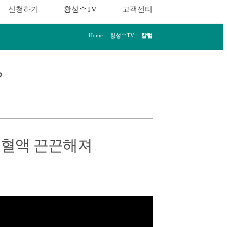
신청하기
황성수TV
고객센터
Home
>
황성수TV
>
칼럼
?
 혈액 끈끈해져