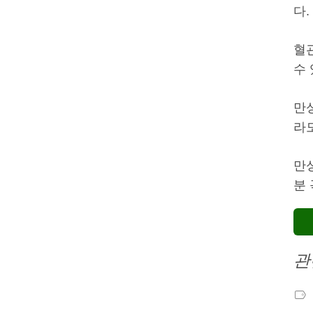
다
혈
수
만
라
만
분
관