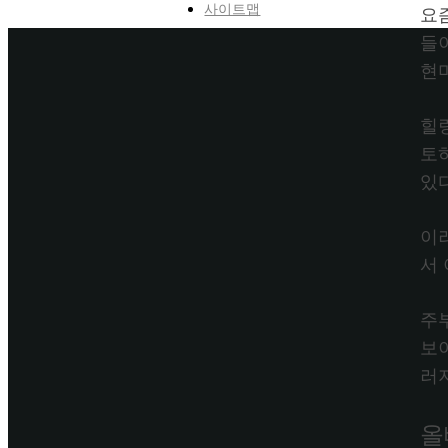
사이트맵
요
들이
현
힐
토
있
이
서
주
보
러
올