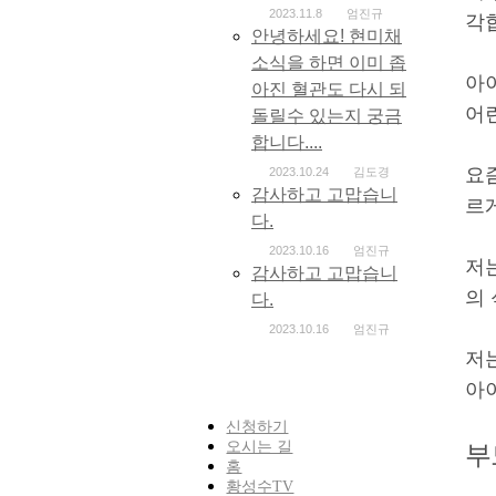
2023.11.8
엄진규
각
안녕하세요! 현미채
소식을 하면 이미 좁
아
아진 혈관도 다시 되
어
돌릴수 있는지 궁금
합니다....
요
2023.10.24
김도경
감사하고 고맙습니
르
다.
2023.10.16
엄진규
저
감사하고 고맙습니
의
다.
2023.10.16
엄진규
저
아
신청하기
오시는 길
부
홈
황성수TV