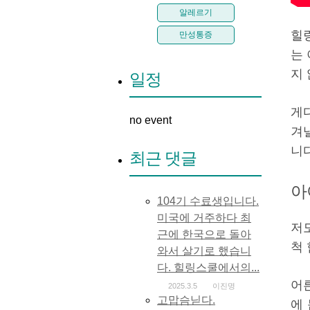
알레르기
힐
만성통증
는
지
일정
게
no event
겨
니다
최근 댓글
아
104기 수료생입니다.
미국에 거주하다 최
저
근에 한국으로 돌아
척
와서 살기로 했습니
다. 힐링스쿨에서의...
어
2025.3.5
이진명
고맙슴닏다.
에