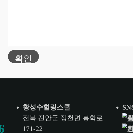
확인
황성수힐링스쿨
SN
전북 진안군 정천면 봉학로
6
171-22