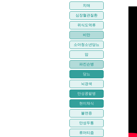
치매
심장혈관질환
위식도역류
비만
소아청소년당뇨
암
파킨슨병
당뇨
뇌경색
만성콩팥병
현미채식
불면증
만성두통
류머티즘