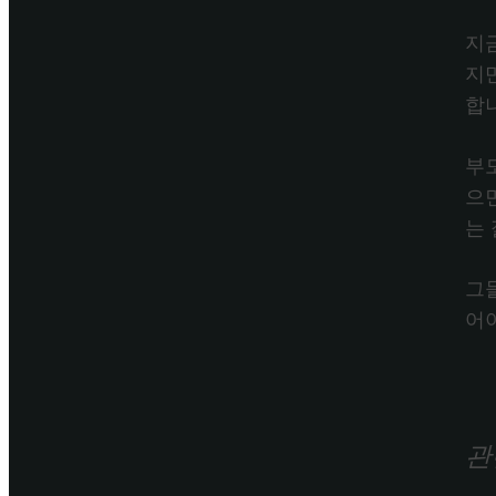
지
지
합
부
으
는
그
어
관