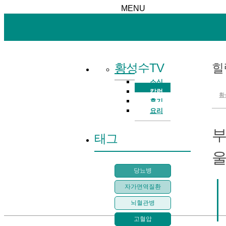
MENU
황성수TV
힐
소식
칼럼
황
후기
요리
부
태그
울
당뇨병
자가면역질환
뇌혈관병
고혈압