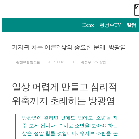
M
Home
>
황성수TV
>
칼럼
기저귀 차는 어른? 삶의 중요한 문제, 방광염
황성수힐링스쿨
2017.09.18
0
황성수TV >
칼럼
일상 어렵게 만들고 심리적
위축까지 초래하는 방광염
방광염에 걸리면 낮에도, 밤에도, 소변을 자
주 보게 됩니다. 수시로 소변을 보아야 하는
삶은 정말 힘들 것입니다. 수시로 소변을 본