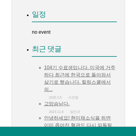
일정
no event
최근 댓글
104기 수료생입니다. 미국에 거주
하다 최근에 한국으로 돌아와서
살기로 했습니다. 힐링스쿨에서
의...
2025.3.5
이진명
고맙슴닏다.
2023.11.8
엄진규
안녕하세요! 현미채소식을 하면
이미 좁아진 혈관도 다시 되돌릴
수 있는지 궁금합니다....