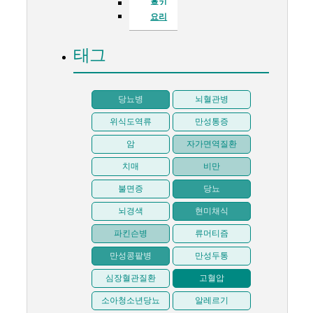
후기
요리
태그
당뇨병
뇌혈관병
위식도역류
만성통증
암
자가면역질환
치매
비만
불면증
당뇨
뇌경색
현미채식
파킨슨병
류머티즘
만성콩팥병
만성두통
심장혈관질환
고혈압
소아청소년당뇨
알레르기