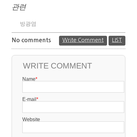
관련
방광염
No comments
Write Comment
LIST
WRITE COMMENT
Name
*
E-mail
*
Website