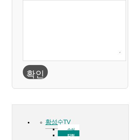
확인
황성수TV
소식
칼럼