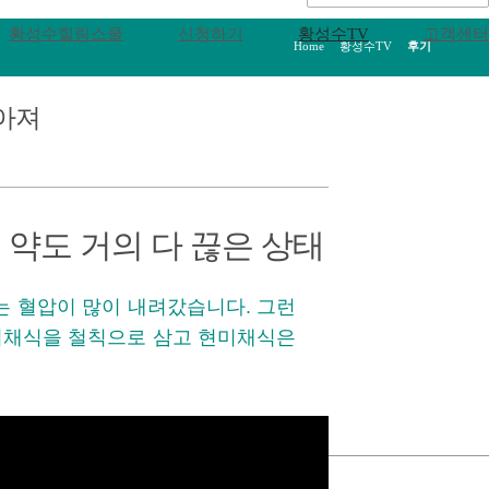
황성수힐링스쿨
신청하기
황성수TV
고객센터
Home
>
황성수TV
>
후기
아져
 약도 거의 다 끊은 상태
는 혈압이 많이 내려갔습니다. 그런
미채식을 철칙으로 삼고 현미채식은