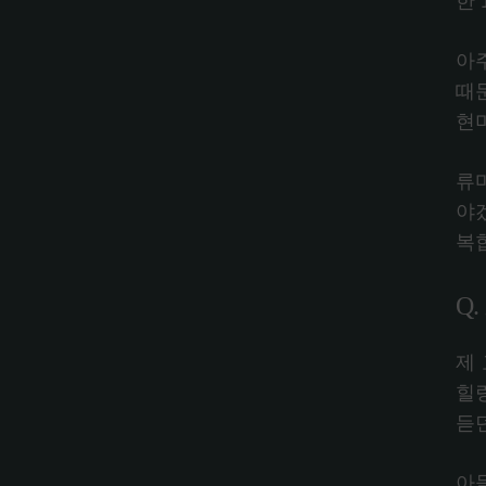
한 
아
때
현
류
야
복
Q
제
힐링
듣
아들