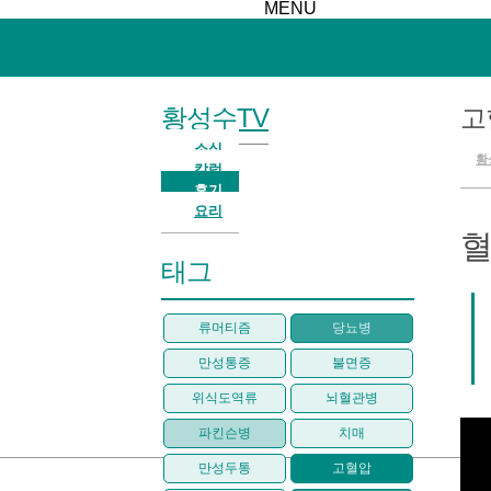
MENU
황성수TV
고
소식
황
칼럼
후기
요리
혈
태그
류머티즘
당뇨병
만성통증
불면증
위식도역류
뇌혈관병
파킨슨병
치매
만성두통
고혈압