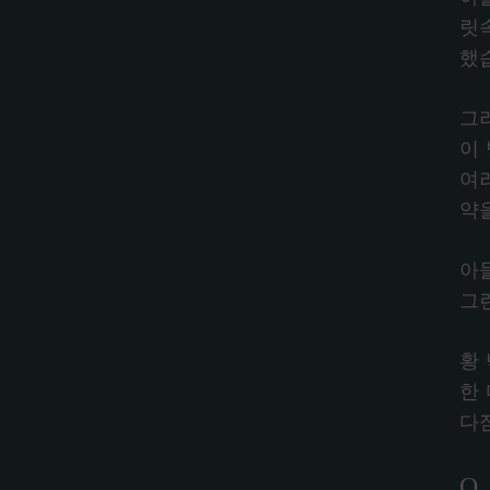
릿
했
그러
이
여
약
아
그
황
한
다
Q