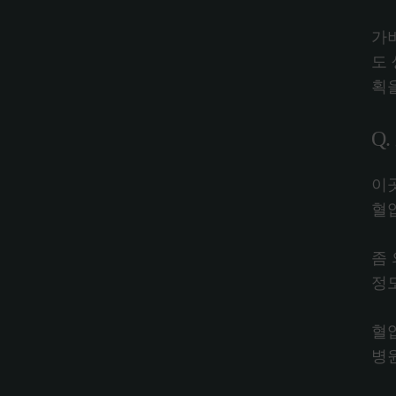
가
도
획을
Q
이
혈
좀
정
혈
병