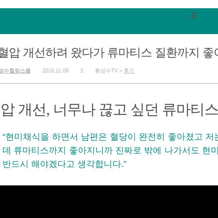
홈
혈압 개선하려 왔다가 류마티스 질환까지 좋
성수힐링스쿨
2016.11.08
2
황성수TV >
후기
압 개선, 너무나 끊고 싶던 류마티스
“현미채식을 하면서 남편은 혈당이 완전히 좋아졌고 저
데 류마티스까지 좋아지니까 진짜로 밖에 나가서도 현
반드시 해야겠다고 생각합니다.”