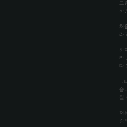
그
하
처
라
하
라
다
그
습
질
저
강