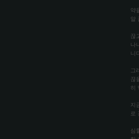
약
알 
끊
나
니다
그
끊
히 
지
로 
심할