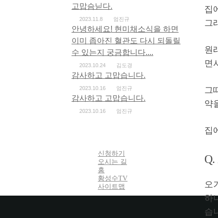
고맙슴닏다.
집
2023.11.8
엄진규
그
안녕하세요! 현미채소식을 하면
이미 좁아진 혈관도 다시 되돌릴
원
수 있는지 궁금합니다....
면
2023.10.24
김도경
감사하고 고맙습니다.
2023.10.16
엄진규
그
감사하고 고맙습니다.
약을
2023.10.16
엄진규
집에
신청하기
Q
오시는 길
홈
황성수TV
오
사이트맵
하
습