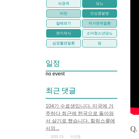
뇌경색
당뇨
비만
만성콩팥병
알레르기
자가면역질환
현미채식
소아청소년당뇨
심장혈관질환
암
일정
no event
최근 댓글
104기 수료생입니다. 미국에 거
주하다 최근에 한국으로 돌아와
서 살기로 했습니다. 힐링스쿨에
Q
서의...
2025.3.5
이진명