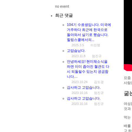
no event
최근 댓글
104기 수료생입니다. 미국에
거주하다 최근에 한국으로
돌아와서 살기로 했습니다.
힐링스쿨에서의...
2025.3.5
이진명
고맙슴닏다.
2023.11.8
엄진규
안녕하세요! 현미채소식을
하면 이미 좁아진 혈관도 다
시 되돌릴수 있는지 궁금합
니다....
요즘
2023.10.24
김도경
사람
감사하고 고맙습니다.
굶
2023.10.16
엄진규
감사하고 고맙습니다.
여성
2023.10.16
엄진규
것과
먹는 
배를
고 하