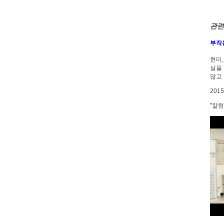
관련
부작용
현미
살을
많고
201
"칼럼