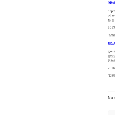
[황
htt
이 빠
는 
201
"칼럼
당뇨
당뇨
향으
당뇨
201
"칼럼
No