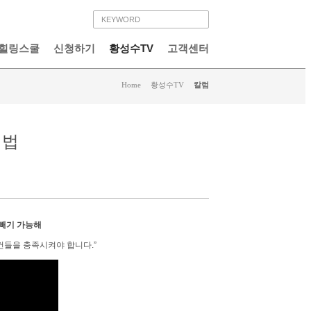
힐링스쿨
신청하기
황성수TV
고객센터
Home
>
황성수TV
>
칼럼
 법
 빼기 가능해
건들을 충족시켜야 합니다.”