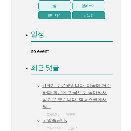
암
알레르기
현미채식
당뇨병
일정
no event
최근 댓글
104기 수료생입니다. 미국에 거주
하다 최근에 한국으로 돌아와서
살기로 했습니다. 힐링스쿨에서
의...
2025.3.5
이진명
고맙슴닏다.
2023.11.8
엄진규