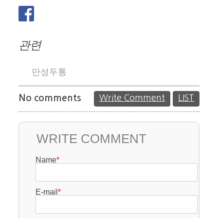
관련
만성두통
No comments
Write Comment
LIST
WRITE COMMENT
Name
*
E-mail
*