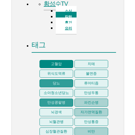
황성수TV
소식
칼럼
후기
요리
태그
고혈압
치매
위식도역류
불면증
당뇨
류머티즘
소아청소년당뇨
만성두통
만성콩팥병
파킨슨병
뇌경색
자가면역질환
뇌혈관병
만성통증
심장혈관질환
비만