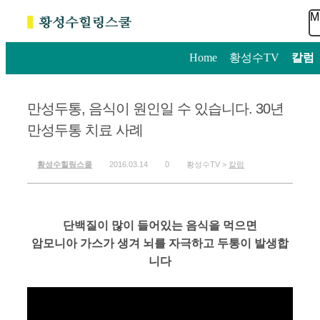
M
Home
>
황성수TV
>
칼럼
만성두통, 음식이 원인일 수 있습니다. 30년
만성두통 치료 사례
황성수힐링스쿨
2016.03.14
0
황성수TV >
칼럼
단백질이 많이 들어있는 음식을 먹으면
암모니아 가스가 생겨 뇌를 자극하고 두통이 발생합
니다