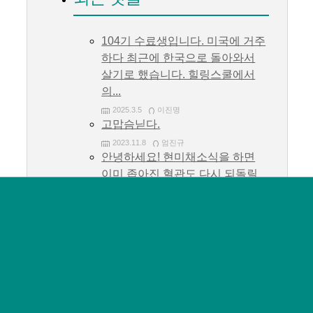
104기 수료생입니다. 미국에 거주
하다 최근에 한국으로 돌아와서
살기로 했습니다. 힐링스쿨에서
의...
2025.3.5
이진명
고맙슴닏다.
2023.11.8
엄진규
안녕하세요! 현미채소식을 하면
이미 좁아진 혈관도 다시 되돌릴
수 있는지 궁금합니다....
2023.10.24
김도경
감사하고 고맙습니다.
2023.10.16
엄진규
감사하고 고맙습니다.
2023.10.16
엄진규