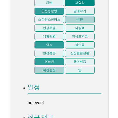
치매
고혈압
만성콩팥병
알레르기
소아청소년당뇨
비만
만성두통
뇌경색
뇌혈관병
위식도역류
당뇨
불면증
만성통증
심장혈관질환
당뇨병
류머티즘
파킨슨병
암
일정
no event
최근 댓글