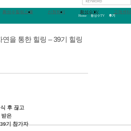
황성수힐링스쿨
신청하기
황성수TV
고객센터
Home
>
황성수TV
>
후기
연을 통한 힐링 – 39기 힐링
식 후 끊고
 받은
39기 참가자