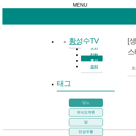
MENU
황성수TV
[
소식
스
칼럼
후기
요리
황
태그
당뇨
위식도역류
암
만성두통