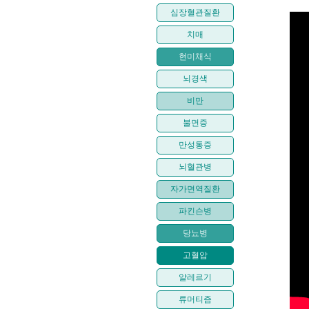
심장혈관질환
치매
현미채식
뇌경색
비만
불면증
만성통증
뇌혈관병
자가면역질환
파킨슨병
당뇨병
고혈압
알레르기
류머티즘