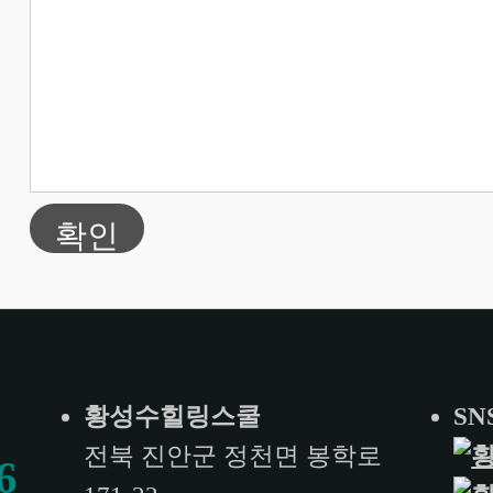
확인
황성수힐링스쿨
SN
전북 진안군 정천면 봉학로
6