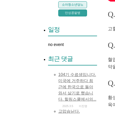
소아청소년당뇨
Q
만성콩팥병
일정
고
Q
no event
최근 댓글
혈
약
104기 수료생입니다.
미국에 거주하다 최
Q
근에 한국으로 돌아
와서 살기로 했습니
황
다. 힐링스쿨에서의...
육
2025.3.5
이진명
고맙슴닏다.