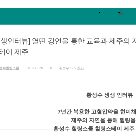
홈
생생인터뷰] 열띤 강연을 통한 교육과 제주의 자
테이 제주
성수힐링스쿨
2015.12.28
0
황성수TV >
후기
황성수 생생 인터뷰
7년간 복용한 고혈압약을 현미채
제주의 자연을 통해 힐링을
황성수 힐링스쿨 힐링스테이 제주 