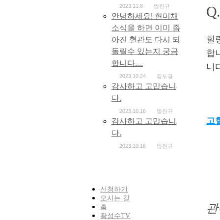
2023.11.8
엄진규
Q
안녕하세요! 현미채
소식을 하면 이미 좁
힐
아진 혈관도 다시 되
돌릴수 있는지 궁금
합
합니다....
니다
2023.10.24
김도경
감사하고 고맙습니
다.
2023.10.16
엄진규
고
감사하고 고맙습니
다.
2023.10.16
엄진규
신청하기
오시는 길
관
홈
황성수TV