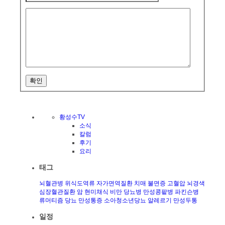
확인
황성수TV
소식
칼럼
후기
요리
태그
뇌혈관병
위식도역류
자가면역질환
치매
불면증
고혈압
뇌경색
심장혈관질환
암
현미채식
비만
당뇨병
만성콩팥병
파킨슨병
류머티즘
당뇨
만성통증
소아청소년당뇨
알레르기
만성두통
일정