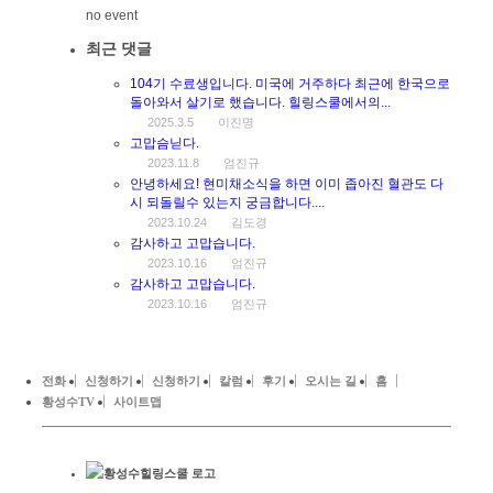
no event
최근 댓글
104기 수료생입니다. 미국에 거주하다 최근에 한국으로
돌아와서 살기로 했습니다. 힐링스쿨에서의...
2025.3.5
이진명
고맙슴닏다.
2023.11.8
엄진규
안녕하세요! 현미채소식을 하면 이미 좁아진 혈관도 다
시 되돌릴수 있는지 궁금합니다....
2023.10.24
김도경
감사하고 고맙습니다.
2023.10.16
엄진규
감사하고 고맙습니다.
2023.10.16
엄진규
전화
신청하기
신청하기
칼럼
후기
오시는 길
홈
황성수TV
사이트맵