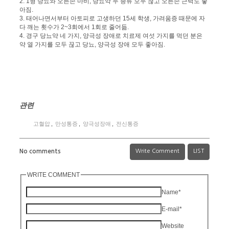
2. 1형 당뇨와 오른손 마비, 당뇨약 두 종류 모두 끊고 오른손 근력도 좋
아짐.
3. 태어나면서부터 아토피로 고생하던 15세 학생, 가려움증 때문에 자
다 깨는 횟수가 2~3회에서 1회로 줄어듦.
4. 경구 당뇨약 네 가지, 양극성 장애로 치료제 여섯 가지를 먹던 분은
약 열 가지를 모두 끊고 당뇨, 양극성 장애 모두 좋아짐.
관련
고혈압
,
만성통증
,
양극성장애
,
전신통증
No comments
Write Comment
LIST
WRITE COMMENT
Name
*
E-mail
*
Website