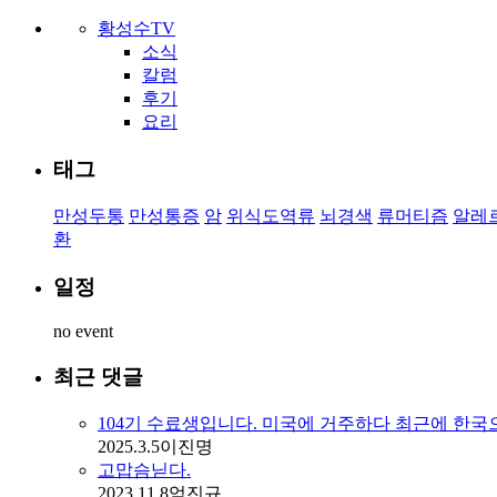
황성수TV
소식
칼럼
후기
요리
태그
만성두통
만성통증
암
위식도역류
뇌경색
류머티즘
알레
환
일정
no event
최근 댓글
104기 수료생입니다. 미국에 거주하다 최근에 한국
2025.3.5
이진명
고맙슴닏다.
2023.11.8
엄진규