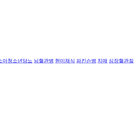
소아청소년당뇨
뇌혈관병
현미채식
파킨슨병
치매
심장혈관질