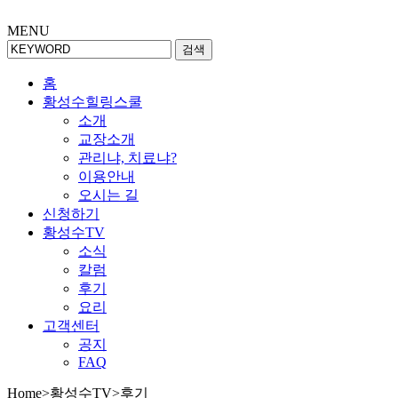
MENU
검색
홈
황성수힐링스쿨
소개
교장소개
관리냐, 치료냐?
이용안내
오시는 길
신청하기
황성수TV
소식
칼럼
후기
요리
고객센터
공지
FAQ
Home
>
황성수TV
>
후기