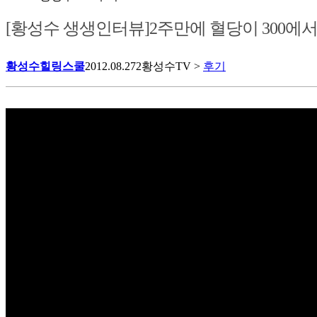
[황성수 생생인터뷰]2주만에 혈당이 300에서
황성수힐링스쿨
2012.08.27
2
황성수TV >
후기