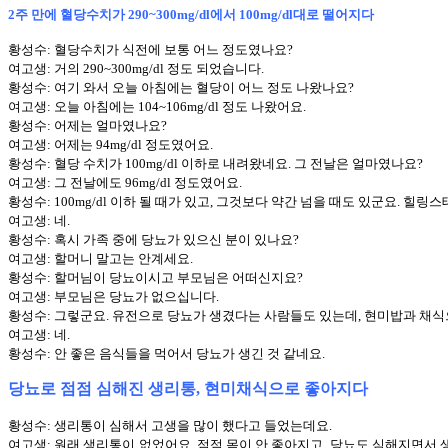
2주 만에 혈당수치가 290~300mg/dl에서 100mg/dl대로 떨어지다
황성수: 혈당수치가 식전에 보통 어느 정도였나요?
여고생: 거의 290~300mg/dl 정도 되었습니다.
황성수: 여기 와서 오늘 아침에는 혈당이 어느 정도 나왔나요?
여고생: 오늘 아침에는 104~106mg/dl 정도 나왔어요.
황성수: 어제는 얼마였나요?
여고생: 어제는 94mg/dl 정도였어요.
황성수: 혈당 수치가 100mg/dl 이하로 내려왔네요. 그 전날은 얼마였나요?
여고생: 그 전날에도 96mg/dl 정도였어요.
황성수: 100mg/dl 이하 될 때가 있고, 그것보다 약간 넘을 때도 있군요. 힐링스
여고생: 네.
황성수: 혹시 가족 중에 당뇨가 있으신 분이 있나요?
여고생: 할머니 말고는 안계세요.
황성수: 할머님이 당뇨이시고 부모님은 어떠신지요?
여고생: 부모님은 당뇨가 없으십니다.
황성수: 그렇군요. 유전으로 당뇨가 생겼다는 사람들도 있는데, 현미밥과 채식
여고생: 네.
황성수: 안 좋은 음식들을 먹어서 당뇨가 생긴 것 같네요.
당뇨로 점점 심해진 생리통, 현미채식으로 좋아지다
황성수: 생리통이 심해서 고생을 많이 했다고 들었는데요.
여고생: 원래 생리통이 없었어요. 점점 몸이 안 좋아지고, 당뇨도 심해지면서 