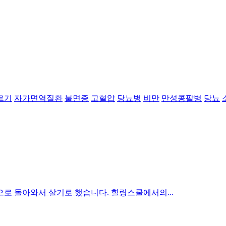
르기
자가면역질환
불면증
고혈압
당뇨병
비만
만성콩팥병
당뇨
으로 돌아와서 살기로 했습니다. 힐링스쿨에서의...