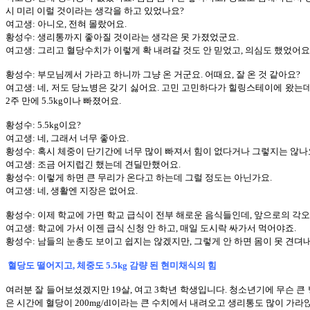
시 미리 이럴 것이라는 생각을 하고 있었나요?
여고생: 아니오, 전혀 몰랐어요.
황성수: 생리통까지 좋아질 것이라는 생각은 못 가졌었군요.
여고생: 그리고 혈당수치가 이렇게 확 내려갈 것도 안 믿었고, 의심도 했었어요
황성수: 부모님께서 가라고 하니까 그냥 온 거군요. 어때요, 잘 온 것 같아요?
여고생: 네, 저도 당뇨병은 갖기 싫어요. 고민 고민하다가 힐링스테이에 왔는데 
2주 만에 5.5kg이나 빠졌어요.
황성수: 5.5kg이요?
여고생: 네, 그래서 너무 좋아요.
황성수: 혹시 체중이 단기간에 너무 많이 빠져서 힘이 없다거나 그렇지는 않나
여고생: 조금 어지럽긴 했는데 견딜만했어요.
황성수: 이렇게 하면 큰 무리가 온다고 하는데 그럴 정도는 아닌가요.
여고생: 네, 생활엔 지장은 없어요.
황성수: 이제 학교에 가면 학교 급식이 전부 해로운 음식들인데, 앞으로의 각
여고생: 학교에 가서 이젠 급식 신청 안 하고, 매일 도시락 싸가서 먹어야죠.
황성수: 남들의 눈총도 보이고 쉽지는 않겠지만, 그렇게 안 하면 몸이 못 견
혈당도 떨어지고, 체중도 5.5kg 감량 된 현미채식의 힘
여러분 잘 들어보셨겠지만 19살, 여고 3학년 학생입니다. 청소년기에 무슨 큰
은 시간에 혈당이 200mg/dl이라는 큰 수치에서 내려오고 생리통도 많이 가라