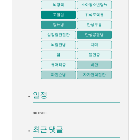
뇌경색
소아청소년당뇨
고혈압
위식도역류
당뇨병
만성두통
심장혈관질환
만성콩팥병
뇌혈관병
치매
암
불면증
류머티즘
비만
파킨슨병
자가면역질환
일정
no event
최근 댓글