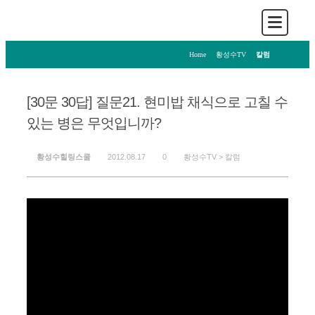
Home
>
황성수TV
>
칼럼
[30문 30답] 질문21. 현미밥 채식으로 고칠 수
있는 병은 무엇입니까?
황성수힐링스쿨
2012.08.17
0
황성수TV >
칼럼