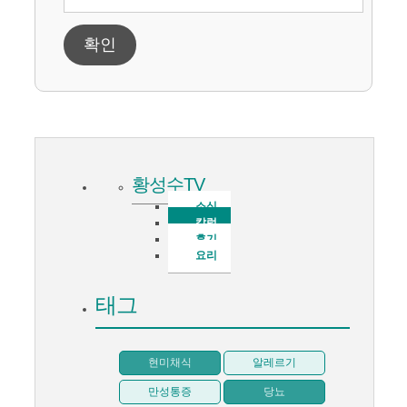
확인
황성수TV
소식
칼럼
후기
요리
태그
현미채식
알레르기
만성통증
당뇨