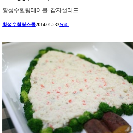
황성수힐링테이블_감자샐러드
황성수힐링스쿨
2014.01.23
3
요리