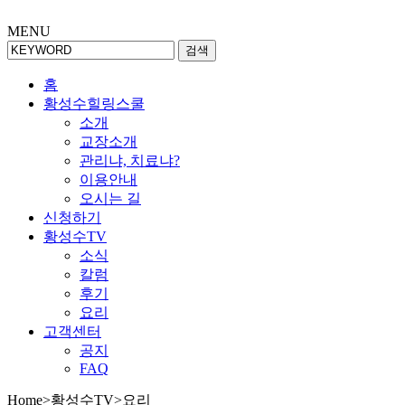
MENU
검색
홈
황성수힐링스쿨
소개
교장소개
관리냐, 치료냐?
이용안내
오시는 길
신청하기
황성수TV
소식
칼럼
후기
요리
고객센터
공지
FAQ
Home
>
황성수TV
>
요리