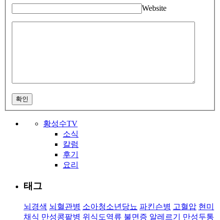
Website
확인
황성수TV
소식
칼럼
후기
요리
태그
뇌경색
뇌혈관병
소아청소년당뇨
파킨슨병
고혈압
현미
채식
만성콩팥병
위식도역류
불면증
알레르기
만성두통