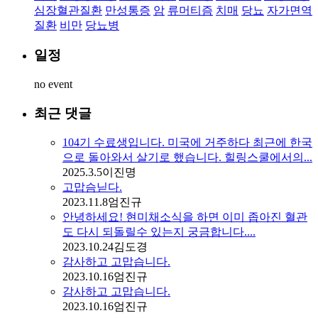
심장혈관질환
만성통증
암
류머티즘
치매
당뇨
자가면역
질환
비만
당뇨병
일정
no event
최근 댓글
104기 수료생입니다. 미국에 거주하다 최근에 한국
으로 돌아와서 살기로 했습니다. 힐링스쿨에서의...
2025.3.5
이진명
고맙슴닏다.
2023.11.8
엄진규
안녕하세요! 현미채소식을 하면 이미 좁아진 혈관
도 다시 되돌릴수 있는지 궁금합니다....
2023.10.24
김도경
감사하고 고맙습니다.
2023.10.16
엄진규
감사하고 고맙습니다.
2023.10.16
엄진규