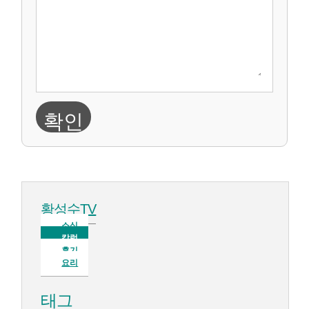
확인
황성수TV
소식
칼럼
후기
요리
태그