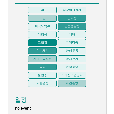
암
심장혈관질환
비만
당뇨병
위식도역류
만성콩팥병
뇌경색
치매
고혈압
류머티즘
현미채식
만성두통
자가면역질환
알레르기
당뇨
만성통증
불면증
소아청소년당뇨
뇌혈관병
파킨슨병
일정
no event