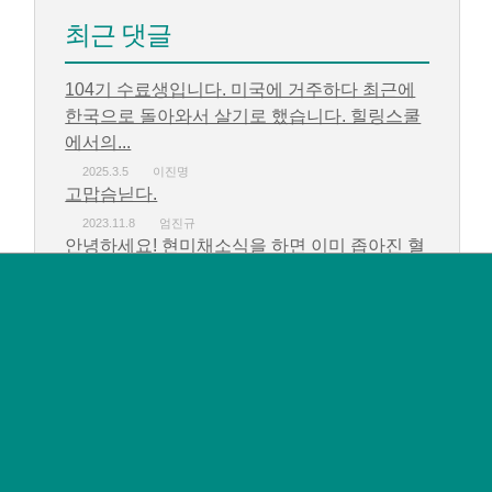
최근 댓글
104기 수료생입니다. 미국에 거주하다 최근에
한국으로 돌아와서 살기로 했습니다. 힐링스쿨
에서의...
2025.3.5
이진명
고맙슴닏다.
2023.11.8
엄진규
안녕하세요! 현미채소식을 하면 이미 좁아진 혈
관도 다시 되돌릴수 있는지 궁금합니다....
2023.10.24
김도경
감사하고 고맙습니다.
2023.10.16
엄진규
감사하고 고맙습니다.
2023.10.16
엄진규