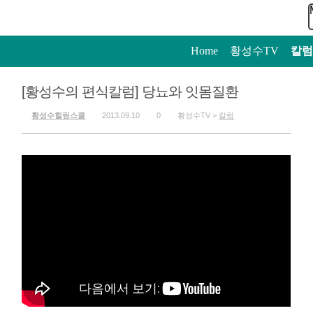
Home
>
황성수TV
>
칼럼
[황성수의 편식칼럼] 당뇨와 잇몸질환
황성수힐링스쿨
2013.09.10
0
황성수TV >
칼럼