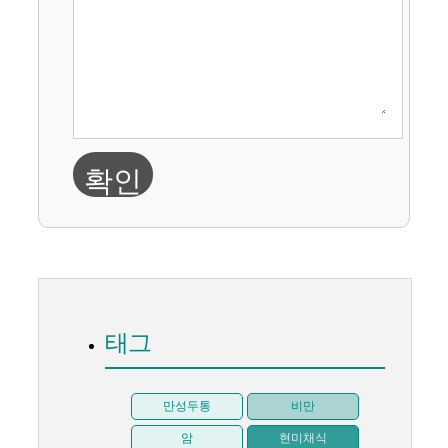
확인
태그
만성두통
비만
암
현미채식