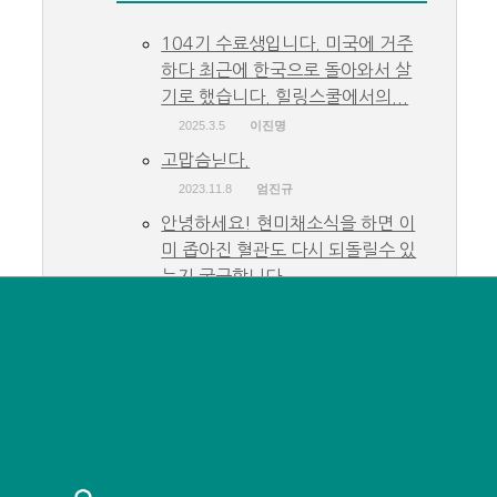
104기 수료생입니다. 미국에 거주
하다 최근에 한국으로 돌아와서 살
기로 했습니다. 힐링스쿨에서의...
2025.3.5
이진명
고맙슴닏다.
2023.11.8
엄진규
안녕하세요! 현미채소식을 하면 이
미 좁아진 혈관도 다시 되돌릴수 있
는지 궁금합니다....
2023.10.24
김도경
감사하고 고맙습니다.
2023.10.16
엄진규
감사하고 고맙습니다.
2023.10.16
엄진규