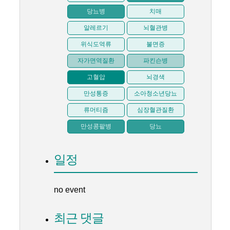
당뇨병
치매
알레르기
뇌혈관병
위식도역류
불면증
자가면역질환
파킨슨병
고혈압
뇌경색
만성통증
소아청소년당뇨
류머티즘
심장혈관질환
만성콩팥병
당뇨
일정
no event
최근 댓글