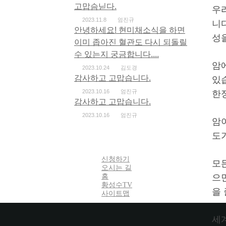
고맙슴닏다.
우
2023.11.8
엄진규
니
안녕하세요! 현미채소식을 하면
성
이미 좁아진 혈관도 다시 되돌릴
수 있는지 궁금합니다....
암
2023.10.24
김도경
감사하고 고맙습니다.
있습
2023.10.16
엄진규
한
감사하고 고맙습니다.
2023.10.16
엄진규
암
도
신청하기
모
오시는 길
홈
으
황성수TV
을
사이트맵
세