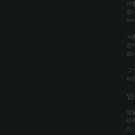
아
습
어
사
문
습
그
비
암
암
라
이 