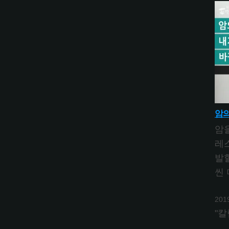
암의
암
레스
발
씬
201
"칼