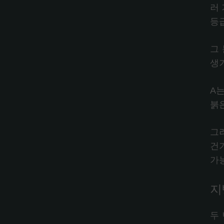
러
등
그
생
A
붉
그
건
가
지
두