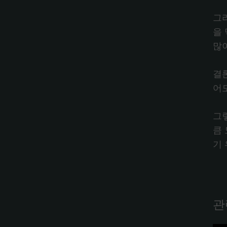
그
을
많
결
어도
그
큼
기
관