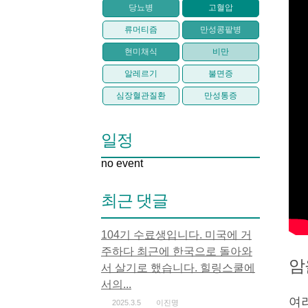
당뇨병
고혈압
류머티즘
만성콩팥병
현미채식
비만
알레르기
불면증
심장혈관질환
만성통증
일정
no event
최근 댓글
104기 수료생입니다. 미국에 거
주하다 최근에 한국으로 돌아와
암
서 살기로 했습니다. 힐링스쿨에
서의...
여
2025.3.5
이진명