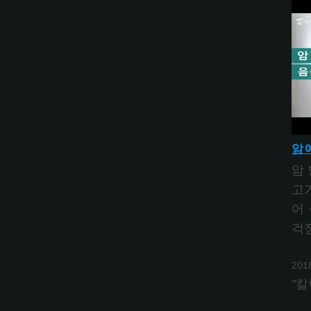
암 
암 
고기
어 
걱
201
"칼