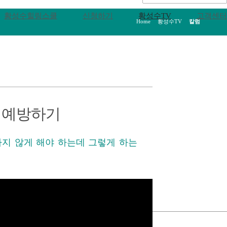
황성수힐링스쿨
신청하기
황성수TV
고객센터
Home
>
황성수TV
>
칼럼
 예방하기
라지 않게 해야 하는데 그렇게 하는