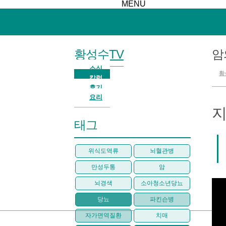
MENU
황성수TV
암
소식
황
칼럼
후기
요리
지
태그
위식도역류
뇌혈관병
만성두통
암
뇌경색
소아청소년당뇨
당뇨
파킨슨병
자가면역질환
치매