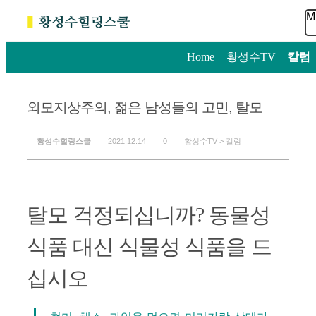
M
Home
>
황성수TV
>
칼럼
외모지상주의, 젊은 남성들의 고민, 탈모
황성수힐링스쿨
2021.12.14
0
황성수TV >
칼럼
탈모 걱정되십니까? 동물성
식품 대신 식물성 식품을 드
십시오