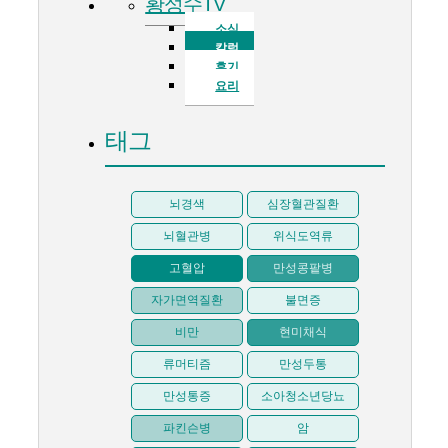
황성수TV
소식
칼럼
후기
요리
태그
뇌경색
심장혈관질환
뇌혈관병
위식도역류
고혈압
만성콩팥병
자가면역질환
불면증
비만
현미채식
류머티즘
만성두통
만성통증
소아청소년당뇨
파킨슨병
암