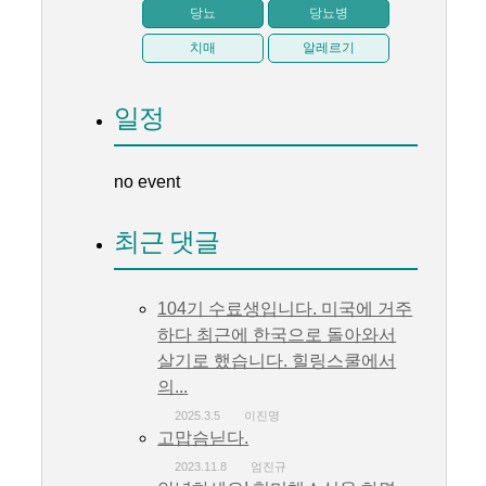
당뇨
당뇨병
치매
알레르기
일정
no event
최근 댓글
104기 수료생입니다. 미국에 거주
하다 최근에 한국으로 돌아와서
살기로 했습니다. 힐링스쿨에서
의...
2025.3.5
이진명
고맙슴닏다.
2023.11.8
엄진규