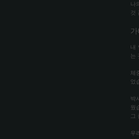
나
것
가
내
는
체
었
박
웠
그
우