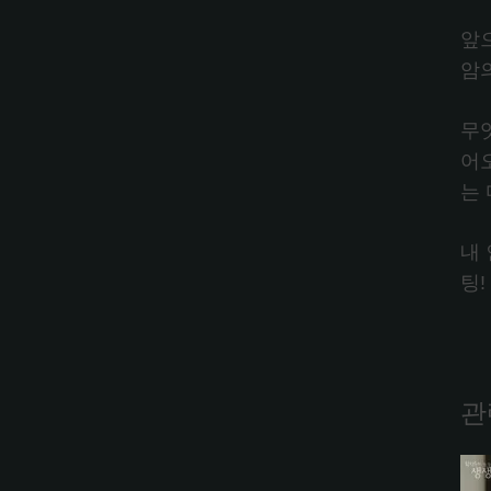
앞
암
무
어
는
내
팅!
관