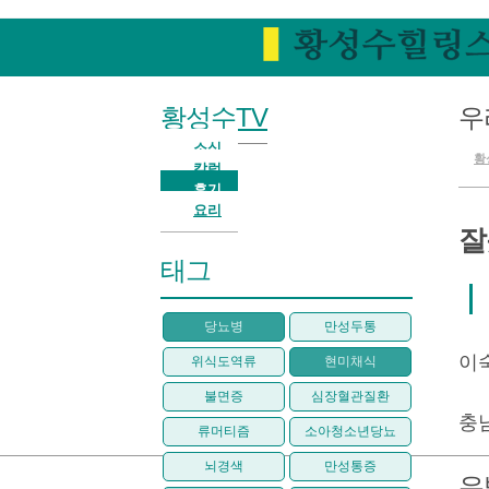
황성수TV
우
소식
황
칼럼
후기
요리
잘
태그
당뇨병
만성두통
이
위식도역류
현미채식
불면증
심장혈관질환
충
류머티즘
소아청소년당뇨
뇌경색
만성통증
유