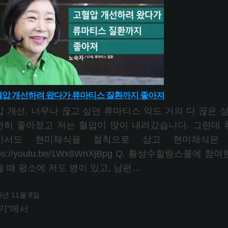
압 개선하려 왔다가 류마티스 질환까지 좋아져
압 개선, 너무나 끊고 싶던 류마티스 약도 거의 다 끊은 
전히 좋아졌고 저는 혈압이 많이 내려갔습니다. 그런데
가서도 현미채식을 철칙으로 삼고 현미채식은 
tps://youtu.be/1Wx8WnXjBpg Q. 황성수힐링스쿨
 때 평소에 저도 병이 있고, 남편…
6년 11월 8일
기"에서