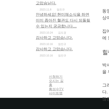
고맙슴닏다.
2023.11.8
엄진규
동
안녕하세요! 현미채소식을 하면
상이
이미 좁아진 혈관도 다시 되돌릴
수 있는지 궁금합니다....
집
2023.10.24
김도경
감사하고 고맙습니다.
에
2023.10.16
엄진규
감사하고 고맙습니다.
힐
2023.10.16
엄진규
박
을
신청하기
오시는 길
그
홈
황성수TV
다
사이트맵
많