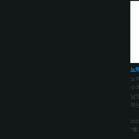
노력
노
수
남
작
202
"후