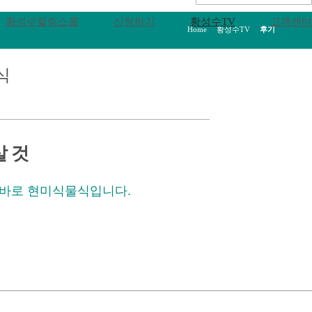
황성수힐링스쿨
신청하기
황성수TV
고객센터
Home
>
황성수TV
>
후기
식
살 것
 바로 현미식물식입니다.