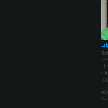
고혈
혈
완
나
ht
있을
201
"후