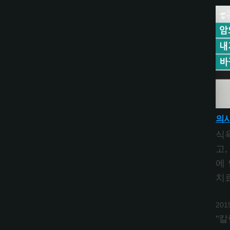
의사
식
고,
에
치
201
"칼