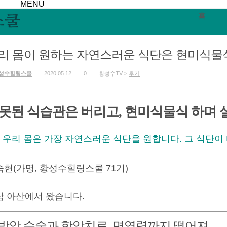
MENU
홈
리 몸이 원하는 자연스러운 식단은 현미식물
성수힐링스쿨
2020.05.12
0
황성수TV >
후기
못된 식습관은 버리고, 현미식물식 하며 
우리 몸은 가장 자연스러운 식단을 원합니다. 그 식단이
숙현(가명, 황성수힐링스쿨 71기)
남 아산에서 왔습니다.
방암 수술과 항암치료, 면역력까지 떨어져