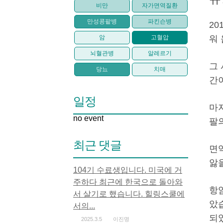
비만
자가면역질환
만성콩팥병
파킨슨병
2
암
고혈압
워
뇌혈관병
알레르기
그
당뇨
치매
간
일정
마
no event
팔
최근 댓글
면
앓
104기 수료생입니다. 미국에 거
주하다 최근에 한국으로 돌아와
항
서 살기로 했습니다. 힐링스쿨에
았
서의...
되
2025.3.5
이진명