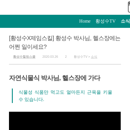
Home
>
황성수TV
>
소식
[황성수X제임스킬] 황성수 박사님, 헬스장에는
어쩐 일이세요?
황성수힐링스쿨
2020.03.26
2
황성수TV >
소식
자연식물식 박사님, 헬스장에 가다
식물성 식품만 먹고도 얼마든지 근육을 키울
수 있습니다.