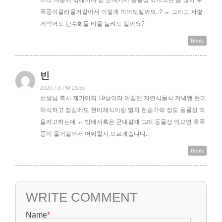
폭풍이올라올거같아서 이렇게 먹어도될까요..? ㅠ 그리고 저렇
게먹어도 탄수화물 비율 늘려도 될까요?
Reply
빈
2020.7.8 PM 23:50
선생님 혹시 제가아직 19살이라 아침엔 자연식물식 저녁엔 현미
채식하고 점심에도 현미채식이랑 멸치 한숟가락 정도 동물성 먹
을려고하는데 ㅠ 밖에서혹은 군대갈때 그때 동물성 먹으면 후폭
풍이 올거같아서 어찌할지 모르게습니다..
Reply
WRITE COMMENT
Name
*