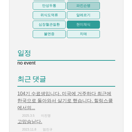
만성두통
파킨슨병
위식도역류
알레르기
심장혈관질환
현미채식
불면증
치매
일정
no event
최근 댓글
104기 수료생입니다. 미국에 거주하다 최근에
한국으로 돌아와서 살기로 했습니다. 힐링스쿨
에서의...
2025.3.5
이진명
고맙슴닏다.
2023.11.8
엄진규