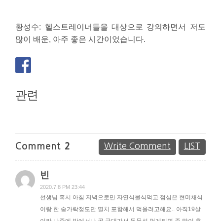
황성수
: 헬스트레이너들을 대상으로 강의하면서 저도
많이 배운, 아주 좋은 시간이었습니다.
관련
Comment
2
Write Comment
LIST
빈
2020.7.8 PM 23:44
선생님 혹시 아침 저녁으로만 자연식물식먹고 점심은 현미채식
이랑 한 숟가락정도만 멸치 포함해서 먹을려고해요.. 아직19살
이라 나중에 밖에서나 곧 군대가서 동물성 먹게되면 좀 많이 후