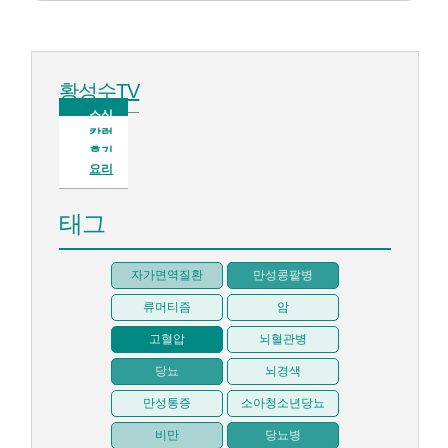
황성수TV
소식
칼럼
후기
요리
태그
자가면역질환
만성콩팥병
류머티즘
암
고혈압
뇌혈관병
당뇨
뇌경색
만성통증
소아청소년당뇨
비만
당뇨병