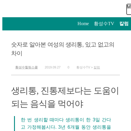
M
Home
>
황성수TV
>
칼럼
숫자로 알아본 여성의 생리통, 있고 없고의
차이
황성수힐링스쿨
2019.09.27
0
황성수TV >
칼럼
생리통, 진통제보다는 도움이
되는 음식을 먹어야
한 번 생리할 때마다 생리통이 한 3일 간다
고 가정해봅시다. 3년 6개월 동안 생리통을