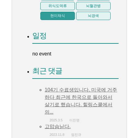
위식도역류
뇌혈관병
현미채식
뇌경색
일정
no event
최근 댓글
104기 수료생입니다. 미국에 거주
하다 최근에 한국으로 돌아와서
살기로 했습니다. 힐링스쿨에서
의...
2025.3.5
이진명
고맙슴닏다.
2023.11.8
엄진규