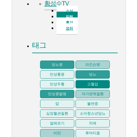
황성수TV
소식
칼럼
후기
요리
태그
당뇨병
파킨슨병
만성통증
당뇨
만성두통
고혈압
만성콩팥병
자가면역질환
암
불면증
심장혈관질환
소아청소년당뇨
알레르기
치매
비만
류머티즘