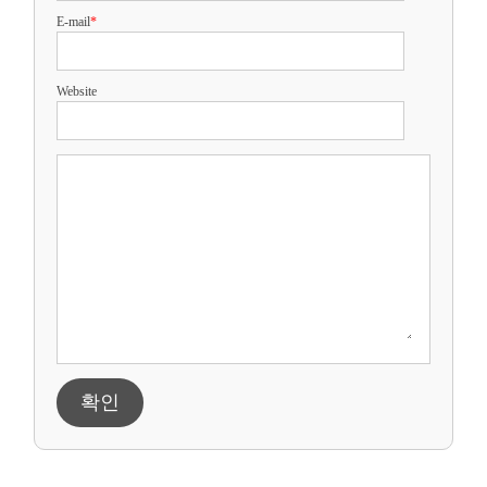
E-mail
*
Website
확인