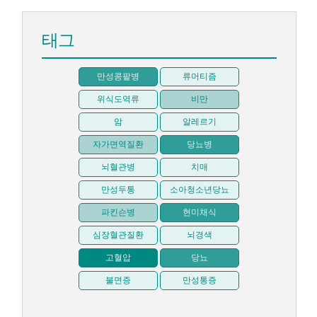
태그
만성콩팥병
류머티즘
위식도역류
비만
암
알레르기
자가면역질환
당뇨병
뇌혈관병
치매
만성두통
소아청소년당뇨
파킨슨병
현미채식
심장혈관질환
뇌경색
고혈압
당뇨
불면증
만성통증