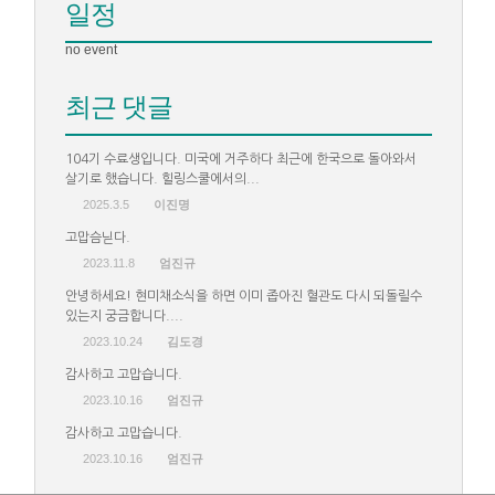
일정
no event
최근 댓글
104기 수료생입니다. 미국에 거주하다 최근에 한국으로 돌아와서
살기로 했습니다. 힐링스쿨에서의...
2025.3.5
이진명
고맙슴닏다.
2023.11.8
엄진규
안녕하세요! 현미채소식을 하면 이미 좁아진 혈관도 다시 되돌릴수
있는지 궁금합니다....
2023.10.24
김도경
감사하고 고맙습니다.
2023.10.16
엄진규
감사하고 고맙습니다.
2023.10.16
엄진규