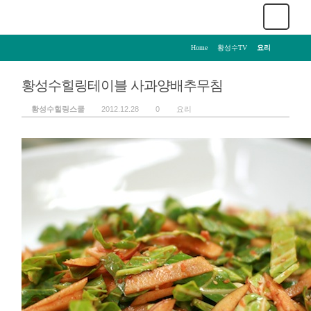
Home
>
황성수TV
>
요리
황성수힐링테이블 사과양배추무침
황성수힐링스쿨
2012.12.28
0
요리