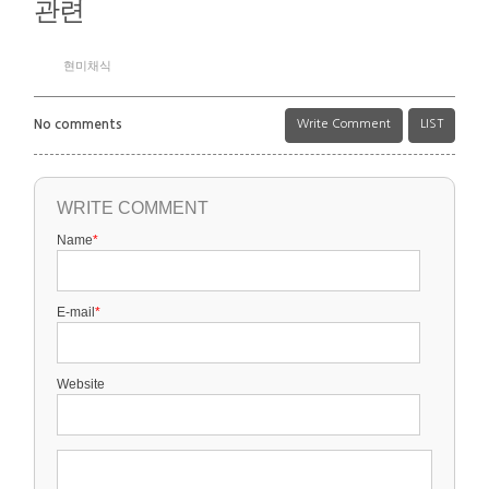
관련
현미채식
No comments
Write Comment
LIST
WRITE COMMENT
Name
*
E-mail
*
Website