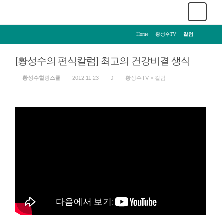
Home
>
황성수TV
>
칼럼
[황성수의 편식칼럼] 최고의 건강비결 생식
황성수힐링스쿨
2012.11.23
0
황성수TV >
칼럼