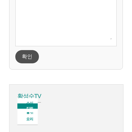
확인
황성수TV
소식
칼럼
후기
요리