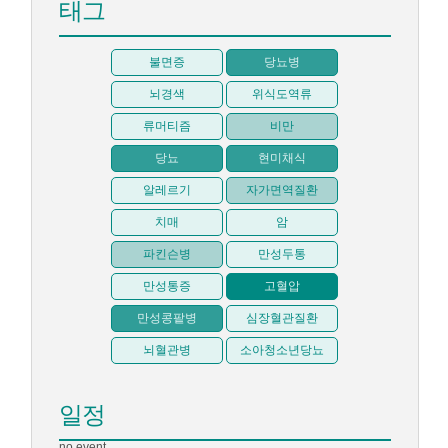
태그
불면증
당뇨병
뇌경색
위식도역류
류머티즘
비만
당뇨
현미채식
알레르기
자가면역질환
치매
암
파킨슨병
만성두통
만성통증
고혈압
만성콩팥병
심장혈관질환
뇌혈관병
소아청소년당뇨
일정
no event