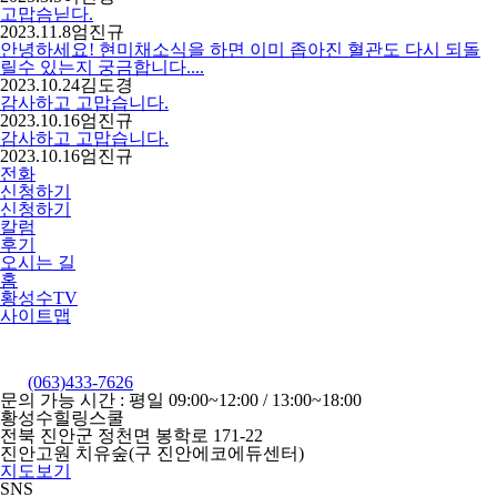
고맙슴닏다.
2023.11.8
엄진규
안녕하세요! 현미채소식을 하면 이미 좁아진 혈관도 다시 되돌
릴수 있는지 궁금합니다....
2023.10.24
김도경
감사하고 고맙습니다.
2023.10.16
엄진규
감사하고 고맙습니다.
2023.10.16
엄진규
전화
신청하기
신청하기
칼럼
후기
오시는 길
홈
황성수TV
사이트맵
(063)433-7626
문의 가능 시간 : 평일 09:00~12:00 / 13:00~18:00
황성수힐링스쿨
전북 진안군 정천면 봉학로 171-22
진안고원 치유숲(구 진안에코에듀센터)
지도보기
SNS