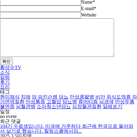
Name
*
E-mail
*
Website
확인
황성수TV
소식
칼럼
후기
요리
태그
현미채식
치매
암
파킨슨병
당뇨
만성콩팥병
비만
위식도역류
자
가면역질환
만성통증
고혈압
당뇨병
류머티즘
뇌경색
만성두통
불면증
뇌혈관병
소아청소년당뇨
심장혈관질환
알레르기
일정
no event
최근 댓글
104기 수료생입니다. 미국에 거주하다 최근에 한국으로 돌아와
서 살기로 했습니다. 힐링스쿨에서의...
2025.3.5
이진명