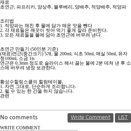
재료
초연근, 파프리카, 양상추, 블루베리, 양배추, 적양배추, 적양파
조리법
1. 적양파는 채친 후 물에 담가 매운 맛을 뺀다
2. 각 재료들은 깨끗이 씻어 먹기 좋게 잘라 준비한다.
3. 모든 재료들을 볼에 담아 초연근에 버무려 낸다.
초연근 만들기 (50인분 기준)
(재료)연근(중간크기) 5개, 물 200ml, 식초 50ml, 매실 50ml, 유자
청100ml, 소금 1ts
연근은 0.3mm 정도로 슬라이스 해서 끓는 물에 2분 데쳐 낸 후 소
스에 버무려 냉장 보관한다.
황성수힐링스쿨의 힐링테이블,
1. 자연 그대로, 단순하게 조리합니다.
2. 될 수 있는 한 간을 하지 않습니다.
관련
No comments
Write Comment
LIST
WRITE COMMENT