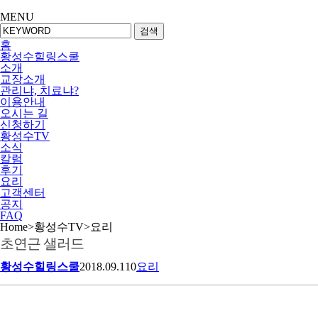
MENU
검색
홈
황성수힐링스쿨
소개
교장소개
관리냐, 치료냐?
이용안내
오시는 길
신청하기
황성수TV
소식
칼럼
후기
요리
고객센터
공지
FAQ
Home
>
황성수TV
>
요리
초연근 샐러드
황성수힐링스쿨
2018.09.11
0
요리