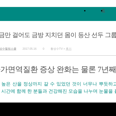
홈
금만 걸어도 금방 지치던 몸이 등산 선두 그
성수힐링스쿨
2017.05.16
0
황성수TV >
후기
가면역질환 증상 완화는 물론 7년째
높은 산을 정상까지 갈 수 있었던 것이 너무나 뿌듯하
시간에 함께 한 분들과 건강해진 모습을 나누며 눈물을 