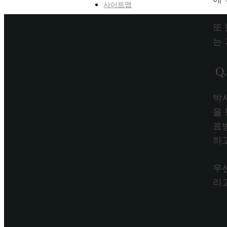
사이트맵
또
는
Q
박
을
료
하
우
리