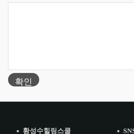
확인
황성수힐링스쿨
SN