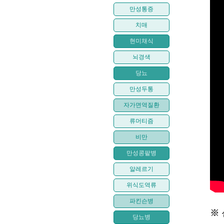
만성통증
치매
현미채식
뇌경색
당뇨
만성두통
자가면역질환
류머티즘
비만
만성콩팥병
알레르기
위식도역류
파킨슨병
※ 
당뇨병