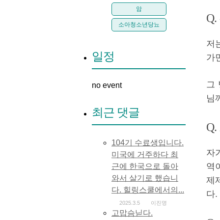
암
Q
소아청소년당뇨
저
일정
가
그
no event
님
최근 댓글
Q
104기 수료생입니다.
자
미국에 거주하다 최
역
근에 한국으로 돌아
와서 살기로 했습니
제
다. 힐링스쿨에서의...
다.
2025.3.5
이진명
고맙슴닏다.