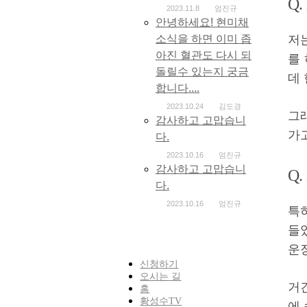
Q
2023.11.8
엄진규
안녕하세요! 현미채
소식을 하면 이미 좁
저
아진 혈관도 다시 되
를
돌릴수 있는지 궁금
데
합니다....
2023.10.24
김도경
그
감사하고 고맙습니
가
다.
2023.10.16
엄진규
감사하고 고맙습니
Q
다.
2023.10.16
엄진규
특
들
운
신청하기
오시는 길
거
홈
황성수TV
에