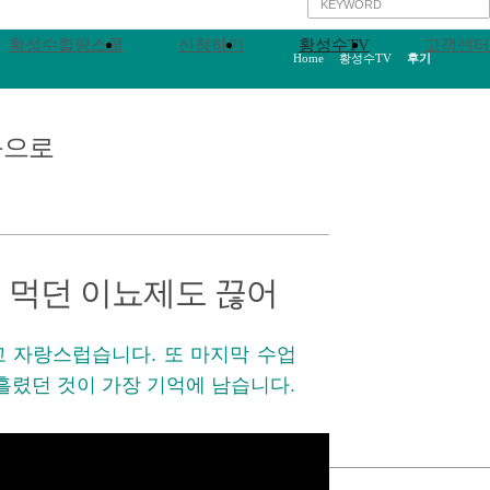
황성수힐링스쿨
신청하기
황성수TV
고객센터
Home
>
황성수TV
>
후기
룹으로
 먹던 이뇨제도 끊어
고 자랑스럽습니다. 또 마지막 수업
흘렸던 것이 가장 기억에 남습니다.