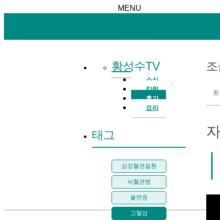
MENU
황성수TV
조
소식
칼럼
황
후기
요리
자
태그
심장혈관질환
뇌혈관병
불면증
고혈압