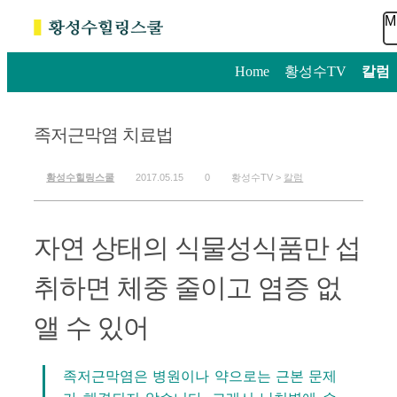
M
Home
>
황성수TV
>
칼럼
족저근막염 치료법
황성수힐링스쿨
2017.05.15
0
황성수TV >
칼럼
자연 상태의 식물성식품만 섭
취하면 체중 줄이고 염증 없
앨 수 있어
족저근막염은 병원이나 약으로는 근본 문제