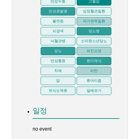
만성두통
고혈압
만성콩팥병
심장혈관질환
불면증
자가면역질환
뇌경색
당뇨병
뇌혈관병
소아청소년당뇨
당뇨
파킨슨병
만성통증
현미채식
치매
비만
암
류머티즘
위식도역류
알레르기
일정
no event