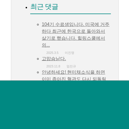
최근 댓글
104기 수료생입니다. 미국에 거주
하다 최근에 한국으로 돌아와서
살기로 했습니다. 힐링스쿨에서
의...
2025.3.5
이진명
고맙슴닏다.
2023.11.8
엄진규
안녕하세요! 현미채소식을 하면
이미 좁아진 혈관도 다시 되돌릴
수 있는지 궁금합니다....
2023.10.24
김도경
감사하고 고맙습니다.
2023.10.16
엄진규
감사하고 고맙습니다.
2023.10.16
엄진규