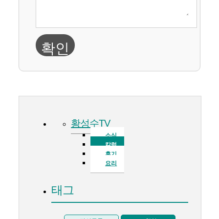
확인
황성수TV
소식
칼럼
후기
요리
태그