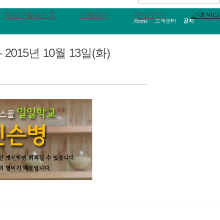
황성수힐링스쿨
신청하기
황성수TV
고객센터
Home
>
고객센터
>
공지
15년 10월 13일(화)