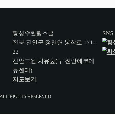
황성수힐링스쿨
SNS
전북 진안군 정천면 봉학로 171-
22
진안고원 치유숲(구 진안에코에
듀센터)
지도보기
ALL RIGHTS RESERVED