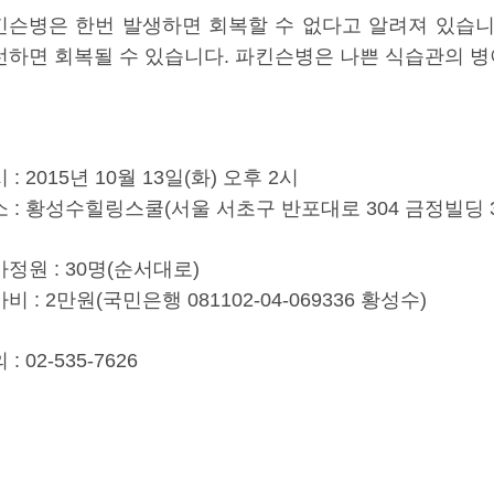
킨슨병은 한번 발생하면 회복할 수 없다고 알려져 있습니
선하면 회복될 수 있습니다. 파킨슨병은 나쁜 식습관의 병
 :
2015년 10월 13일(화) 오후 2시
 :
황성수힐링스쿨
(서울 서초구 반포대로 304 금정빌딩 3
정원 : 30명(순서대로)
비 :
2만원
(국민은행 081102-04-069336 황성수)
 : 02-535-7626