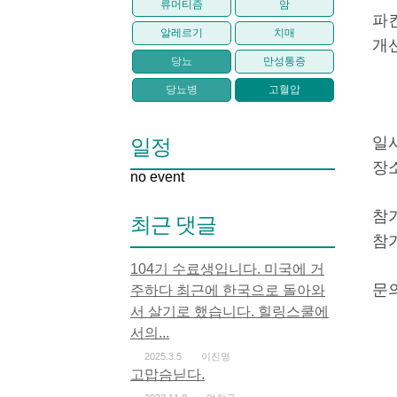
류머티즘
암
파
알레르기
치매
개
당뇨
만성통증
당뇨병
고혈압
일시
일정
장소
no event
참가
최근 댓글
참가
104기 수료생입니다. 미국에 거
문의
주하다 최근에 한국으로 돌아와
서 살기로 했습니다. 힐링스쿨에
서의...
2025.3.5
이진명
고맙슴닏다.