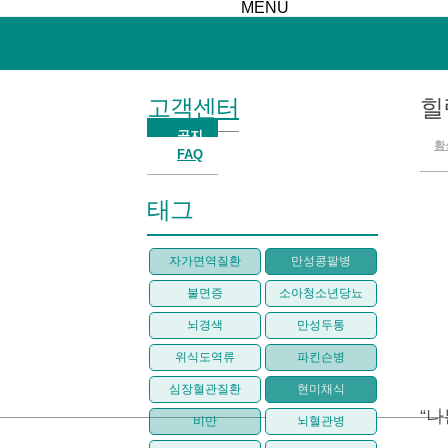
MENU
고객센터
힐
공지
황
FAQ
태그
자가면역질환
만성콩팥병
불면증
소아청소년당뇨
뇌경색
만성두통
위식도역류
파킨슨병
심장혈관질환
현미채식
“나
비만
뇌혈관병