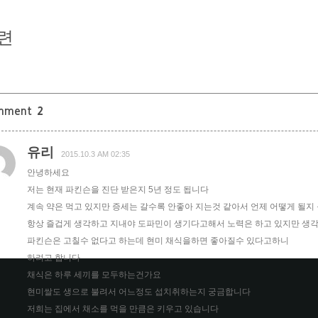
련
mment
2
유리
2015.10.3 AM 02:35
안녕하세요
저는 현재 파킨슨을 진단 받은지 5년 정도 됩니다
계속 약은 먹고 있지만 증세는 갈수록 안좋아 지는것 같아서 언제 어떻게 될지
항상 즐겁게 생각하고 지내야 도파민이 생기다고해서 노력은 하고 있지만 생
파킨슨은 고칠수 없다고 하는데 현미 채식을하면 좋아질수 있다고하니
하려고 합니다
채식은 하루 세끼를 모두하는건가요
현미쌀도 생으로 불려서 어느정도 섭치취하는지 궁금합니다
저희는 집에서 채소를 먹을 만큼은 키우고 있습니다