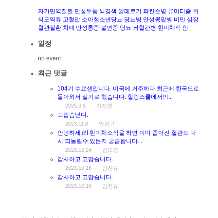
자가면역질환
만성두통
뇌경색
알레르기
파킨슨병
류머티즘
위
식도역류
고혈압
소아청소년당뇨
당뇨병
만성콩팥병
비만
심장
혈관질환
치매
만성통증
불면증
당뇨
뇌혈관병
현미채식
암
일정
no event
최근 댓글
104기 수료생입니다. 미국에 거주하다 최근에 한국으로
돌아와서 살기로 했습니다. 힐링스쿨에서의...
2025.3.5
이진명
고맙슴닏다.
2023.11.8
엄진규
안녕하세요! 현미채소식을 하면 이미 좁아진 혈관도 다
시 되돌릴수 있는지 궁금합니다....
2023.10.24
김도경
감사하고 고맙습니다.
2023.10.16
엄진규
감사하고 고맙습니다.
2023.10.16
엄진규