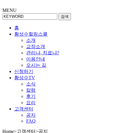
MENU
검색
홈
황성수힐링스쿨
소개
교장소개
관리냐, 치료냐?
이용안내
오시는 길
신청하기
황성수TV
소식
칼럼
후기
요리
고객센터
공지
FAQ
Home
>
고객센터
>
공지