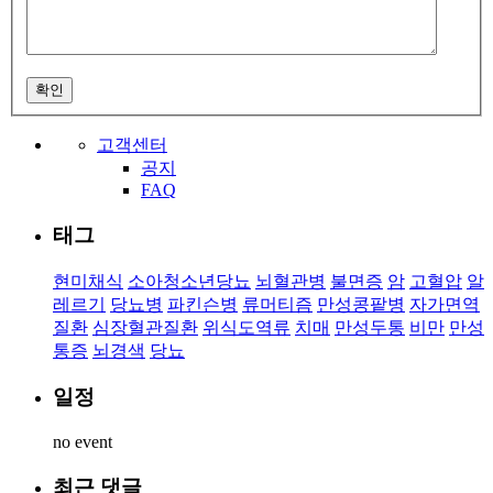
확인
고객센터
공지
FAQ
태그
현미채식
소아청소년당뇨
뇌혈관병
불면증
암
고혈압
알
레르기
당뇨병
파킨슨병
류머티즘
만성콩팥병
자가면역
질환
심장혈관질환
위식도역류
치매
만성두통
비만
만성
통증
뇌경색
당뇨
일정
no event
최근 댓글