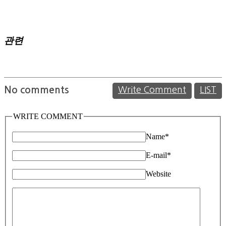
관련
No comments
Write Comment
LIST
WRITE COMMENT
Name
*
E-mail
*
Website