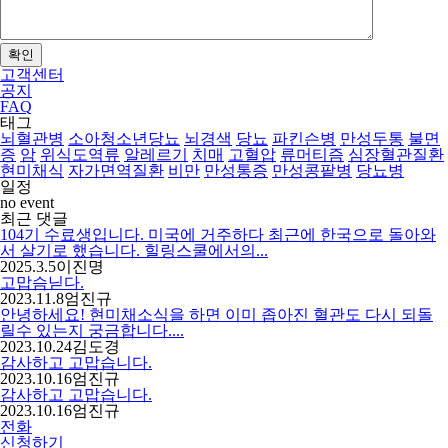
확인
고객센터
공지
FAQ
태그
뇌혈관병
소아청소년당뇨
뇌경색
당뇨
파킨슨병
만성두통
불면
증
암
위식도역류
알레르기
치매
고혈압
류머티즘
심장혈관질환
현미채식
자가면역질환
비만
만성통증
만성콩팥병
당뇨병
일정
no event
최근 댓글
104기 수료생입니다. 미국에 거주하다 최근에 한국으로 돌아와
서 살기로 했습니다. 힐링스쿨에서의...
2025.3.5
이진명
고맙슴닏다.
2023.11.8
엄진규
안녕하세요! 현미채소식을 하면 이미 좁아진 혈관도 다시 되돌
릴수 있는지 궁금합니다....
2023.10.24
김도경
감사하고 고맙습니다.
2023.10.16
엄진규
감사하고 고맙습니다.
2023.10.16
엄진규
전화
신청하기