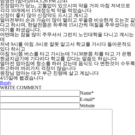
엄영선 (엄마)
2014.3.26 PM 22:41
친정엄마가 당뇨, 고혈압이 있으시며 약을 거의 아침 저녁으로
각각 10개에서 15개정도씩 약을 먹었습니다
신장이 좋지 않아 신장약도 드시고 계시고
얼마전부터 손과 가슴이 많이 떨리고 우울증 비슷한게 오는것 같
다고 하시며, 한달전쯤은 하루에 15시간씩 며칠을 주무셨다는 이
야기를 하셨습니다.
어떤때는 잠을 많이 주무셔서 그런지 노인대학을 다니고 계시는
데
저녁 9시를 아침 .9시로 잘못 알고서 학교를 가시다 돌아온적도
있다 하시고
아침 9시쯤 버스를 타고 가시는데 7시30분쯤 차를 타고 가 은행
현금지급기에 기다리다 학교를 갔다는 말씀도 하십니다
얼마전 엄마집에 청소를 하러 갔는데 음식도 다 변한것이 수두룩
하고하여 여러가지 걱정이 많습니다
원장님 엄마는 대구 부근 진량에 살고 계십니다
4/15일에 뵙겠습니다
Reply
WRITE COMMENT
Name
*
E-mail
*
Website