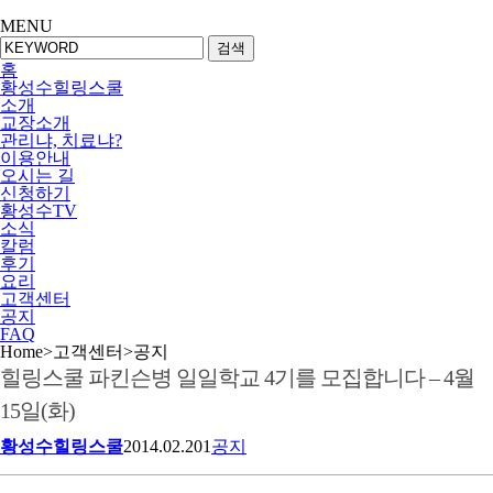
MENU
검색
홈
황성수힐링스쿨
소개
교장소개
관리냐, 치료냐?
이용안내
오시는 길
신청하기
황성수TV
소식
칼럼
후기
요리
고객센터
공지
FAQ
Home
>
고객센터
>
공지
힐링스쿨 파킨슨병 일일학교 4기를 모집합니다 – 4월
15일(화)
황성수힐링스쿨
2014.02.20
1
공지