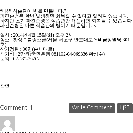
“나쁜 식습관이 병을 만듭니다.”
파킨슨병은 한번 발생하면 회복할 수 없다고 알려져 있습니다.
하지만 초기 파킨슨병은 식습관만 개선하면 회복될 수 있습니다.
파킨슨병은 나쁜 식습관의 병이기 때문입니다.
일시 : 2014년 4월 15일(화) 오후 2시
장소 : 황성수힐링스쿨(서울 서초구 반포대로 304 금정빌딩 301
호)
참가정원 : 30명(순서대로)
참가비 : 2만원(국민은행 081102-04-069336 황성수)
문의 : 02-535-7626\
관련
Comment
1
Write Comment
LIST