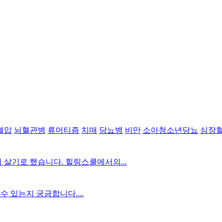
혈압
뇌혈관병
류머티즘
치매
당뇨병
비만
소아청소년당뇨
심장
 살기로 했습니다. 힐링스쿨에서의...
 있는지 궁금합니다....