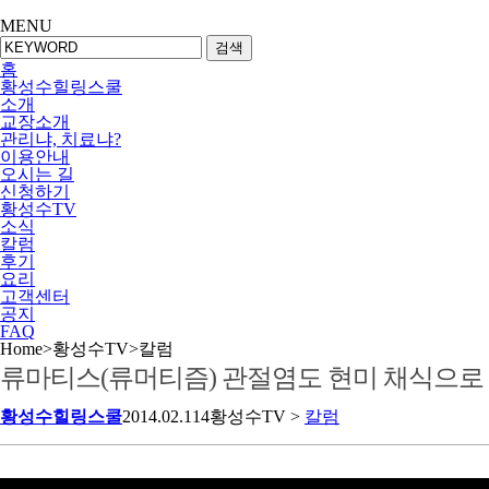
MENU
검색
홈
황성수힐링스쿨
소개
교장소개
관리냐, 치료냐?
이용안내
오시는 길
신청하기
황성수TV
소식
칼럼
후기
요리
고객센터
공지
FAQ
Home
>
황성수TV
>
칼럼
류마티스(류머티즘) 관절염도 현미 채식으로
황성수힐링스쿨
2014.02.11
4
황성수TV >
칼럼