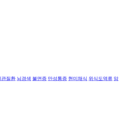
혈관질환
뇌경색
불면증
만성통증
현미채식
위식도역류
암