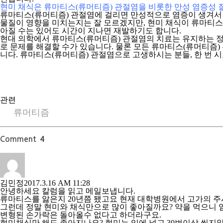
현미 채식은 류마티스(류머티즘) 관절염을 비롯한 만성 염증성 
류마티스(류머티즘) 관절염에 걸리면 만성적으로 염증이 생겨서 
물질이 영향을 미치는지는 잘 모르겠지만, 현미 채식이 류마티스
아질 수는 있어도 시간이 지나면 재발하기도 합니다.
현대 의학에서 류마티스(류머티즘) 관절염의 치료는 유지하는 정도
로 문제를 해결할 수가 있습니다. 물론 모든 류마티스(류머티즘
니다. 류마티스(류머티즘) 관절염으로 고생하시는 분들, 한 번 
관련
류머티즘
Comment
4
김민정
2017.3.16 AM 11:28
안녕하세요 칼럼을 읽고 메일보냅니다.
류마티스를 앓은지 20년쯤 됐고요 현재 대학병원에서 고가의 주
그런데 정말 현미와 채식만으로 많이 좋아질까요? 약을 먹으니 염
변형된 손가락은 돌아올수 없다고 하더라구요.
현미채식만 해도 좋아지나요? 현미는 입에 넣고 30번이상 씹지