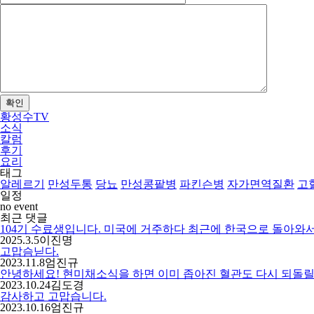
확인
황성수TV
소식
칼럼
후기
요리
태그
알레르기
만성두통
당뇨
만성콩팥병
파킨슨병
자가면역질환
고
일정
no event
최근 댓글
104기 수료생입니다. 미국에 거주하다 최근에 한국으로 돌아와서
2025.3.5
이진명
고맙슴닏다.
2023.11.8
엄진규
안녕하세요! 현미채소식을 하면 이미 좁아진 혈관도 다시 되돌릴수
2023.10.24
김도경
감사하고 고맙습니다.
2023.10.16
엄진규