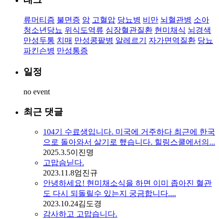
류머티즘
불면증
암
고혈압
당뇨병
비만
뇌혈관병
소아
청소년당뇨
위식도역류
심장혈관질환
현미채식
뇌경색
만성두통
치매
만성콩팥병
알레르기
자가면역질환
당뇨
파킨슨병
만성통증
일정
no event
최근 댓글
104기 수료생입니다. 미국에 거주하다 최근에 한국
으로 돌아와서 살기로 했습니다. 힐링스쿨에서의...
2025.3.5
이진명
고맙슴닏다.
2023.11.8
엄진규
안녕하세요! 현미채소식을 하면 이미 좁아진 혈관
도 다시 되돌릴수 있는지 궁금합니다....
2023.10.24
김도경
감사하고 고맙습니다.