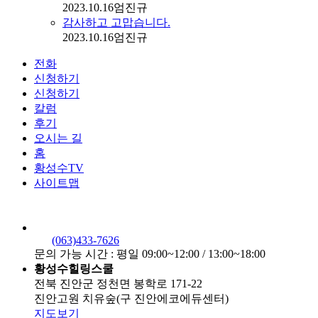
2023.10.16
엄진규
감사하고 고맙습니다.
2023.10.16
엄진규
전화
신청하기
신청하기
칼럼
후기
오시는 길
홈
황성수TV
사이트맵
(063)433-7626
문의 가능 시간 : 평일 09:00~12:00 / 13:00~18:00
황성수힐링스쿨
전북 진안군 정천면 봉학로 171-22
진안고원 치유숲(구 진안에코에듀센터)
지도보기