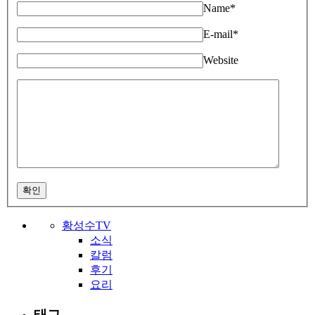
Name
*
E-mail
*
Website
확인
황성수TV
소식
칼럼
후기
요리
태그